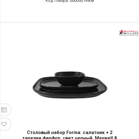
00000014908
Столовый набор Forma: салатник + 2
тарелки фарфор, цвет черный, Maxwell &