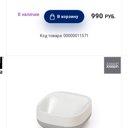
990
.
РУБ.
В корзину
00000011571