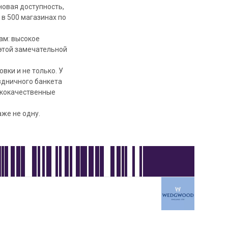
новая доступность,
в 500 магазинах по
ам: высокое
 этой замечательной
вки и не только. У
здничного банкета
ококачественные
же не одну.