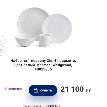
Набор на 1 персону Gio, 4 предмета,
О
цвет белый, фарфор, Wedgwood,
40023856
21 100
В наличии
В н
РУБ.
Купить
Код товара: 00000034003