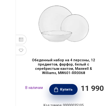
Обеденный набор на 4 персоны, 12
предметов, фарфор, белый с
серебристым кантом, Maxwell &
Williams, MW601-RR0068
990
11 990
В наличии
РУБ.
Купить
Код товара: 00000035105