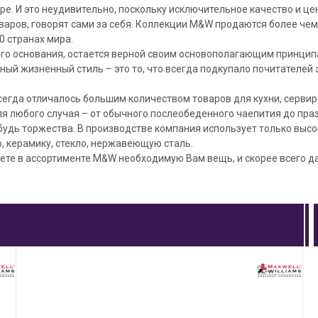
ре. И это неудивительно, поскольку исключительное качество и це
аров, говорят сами за себя. Коллекции M&W продаются более чем 
0 странах мира.
его основания, остается верной своим основополагающим принцип
ный жизненный стиль – это то, что всегда подкупало почитателей
егда отличалось большим количеством товаров для кухни, сервиро
я любого случая – от обычного послеобеденного чаепития до пра
будь торжества. В производстве компания использует только выс
, керамику, стекло, нержавеющую сталь.
те в ассортименте M&W необходимую Вам вещь, и скорее всего да