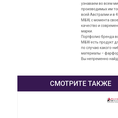
узнаваем во всем ми
производимых им тов
всей Австралии и в 4
M&W, с момента сво
качество и современ
марки.
Портфолио бренда вс
M&W есть продукт дл
по случаю какого-ни
материалы – фарфор
Вы непременно найде
СМОТРИТЕ ТАКЖЕ