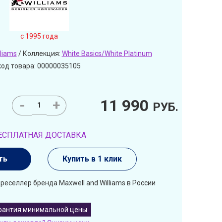
c 1995 года
liams
/ Коллекция:
White Basics/White Platinum
код товара: 00000035105
11 990
-
+
РУБ.
ЕСПЛАТНАЯ ДОСТАВКА
ть
Купить в 1 клик
реселлер бренда Maxwell and Williams в России
рантия минимальной цены