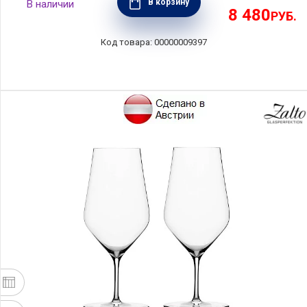
В корзину
8 480
РУБ.
00000009397