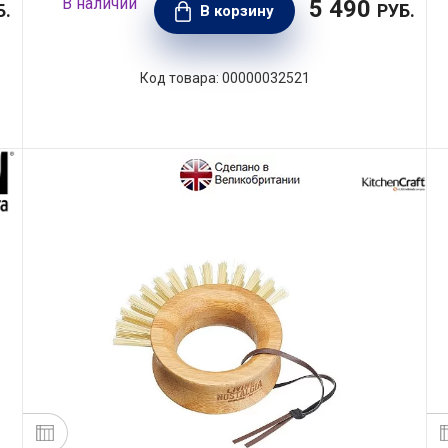
5 490
Б.
РУБ.
В корзину
00000032521