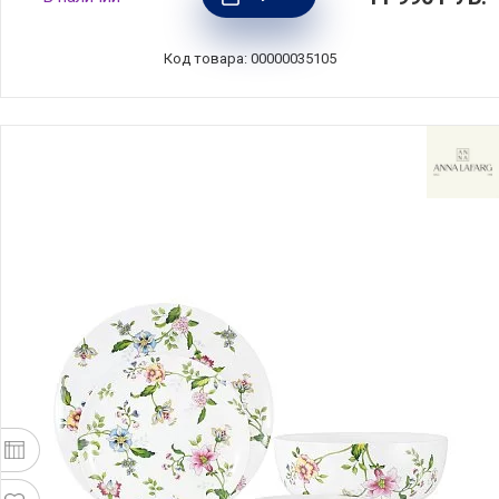
кантом, Maxwell & Williams, MW601-RR0068
Код товара: 00000035105