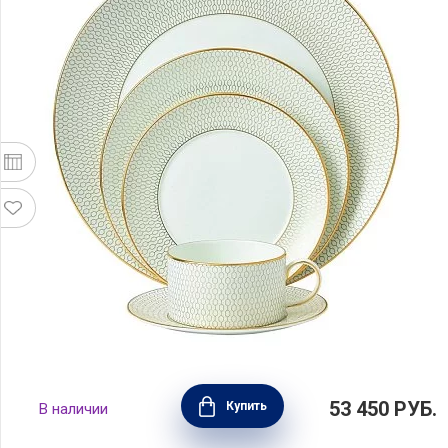
Набор на 1 персону Arris, 5 предметов,
53 450
РУБ.
Купить
В наличии
фарфор, Wedgwood, 40007538