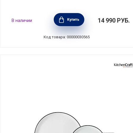
Обеденный набор "Тропические цветы" на 4
14 990
РУБ.
Купить
В наличии
персоны, 16 предметов, фарфор, Maxwell &
Williams, MW413-II0115
Код товара: 00000030565