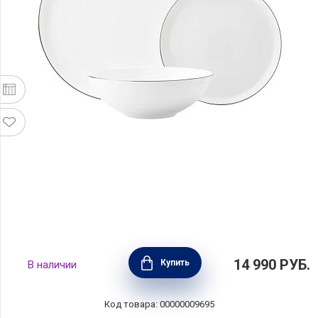
Обеденный набор на 4 персоны "Кашемир
14 990
РУБ.
Купить
В наличии
Голд" фарфор, 12 предметов, цвет белый,
Maxwell & Williams, MW583-EF0122
Код товара: 00000009695