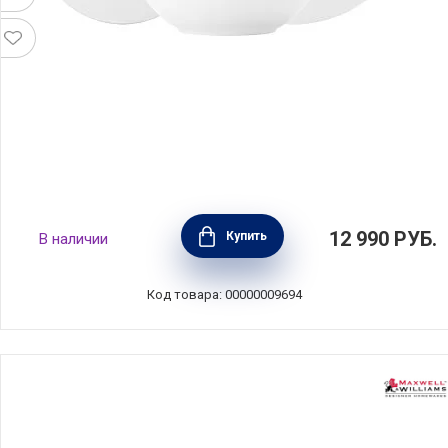
Обеденный набор на 4 персоны "Кашемир"
12 990
РУБ.
Купить
В наличии
фарфор, 12 предметов, цвет белый, Maxwell
& Williams, MW583-EF0069
Код товара: 00000009694