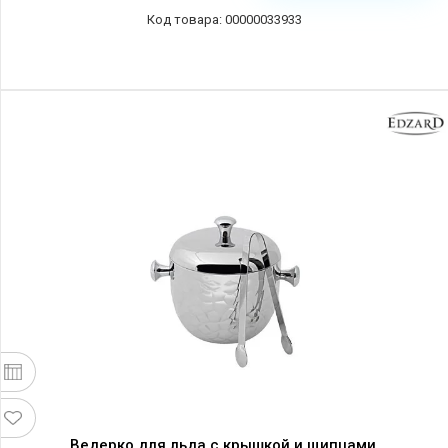
00000033933
Ведерко для льда с крышкой и щипцами,