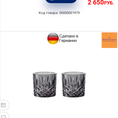
2 650
РУБ.
00000031979