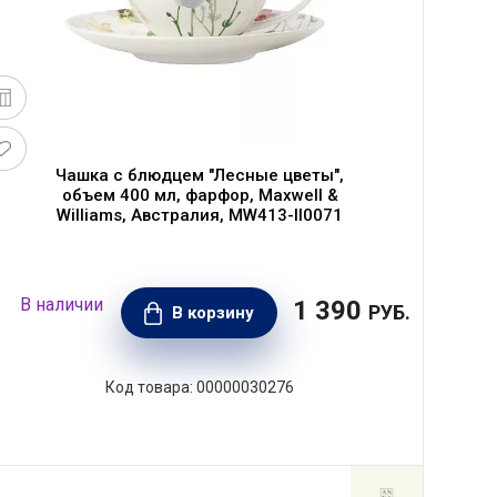
Чашка с блюдцем "Лесные цветы",
объем 400 мл, фарфор, Maxwell &
Williams, Австралия, MW413-II0071
1 390
РУБ.
В корзину
00000030276