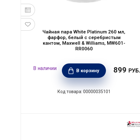
Чайная пара White Platinum 260 мл,
фарфор, белый с серебристым
кантом, Maxwell & Williams, MW601-
RR0060
899
РУБ
В корзину
00000035101