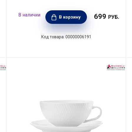
699
.
РУБ.
В корзину
00000006191