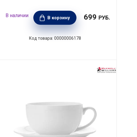
699
РУБ.
В корзину
00000006178