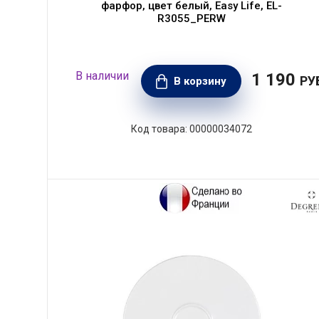
фарфор, цвет белый, Easy Life, EL-
R3055_PERW
1 190
РУ
В корзину
00000034072