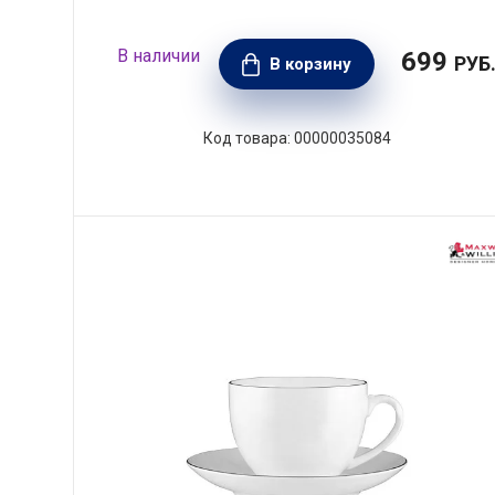
699
РУБ
В корзину
00000035084