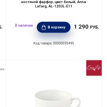
костяной фарфор, цвет белый, Anna
Lafarg, AL-1203L-E11
1 290
Б.
РУБ.
В корзину
00000035495