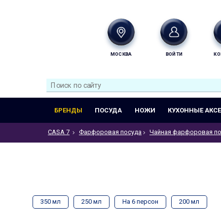
МОСКВА
ВОЙТИ
КО
БРЕНДЫ
ПОСУДА
НОЖИ
КУХОННЫЕ АКС
CASA 7
Фарфоровая посуда
Чайная фарфоровая по
350 мл
250 мл
На 6 персон
200 мл