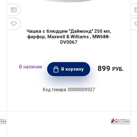
Чашка с блюдцем "Даймонд" 250 мл,
фарфор, Maxwell & Williams , MW688-
DV0067
899
.
РУБ.
В корзину
00000009327