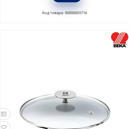
101230
Код товара: 00000035716