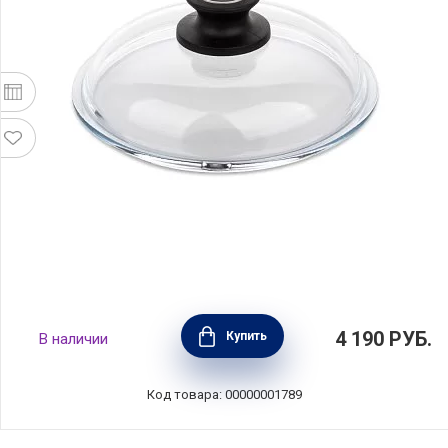
Крышка стеклянная 24см, AMT Gastroguss,
4 190
РУБ.
Купить
В наличии
Германия, AMT024
Код товара: 00000001789