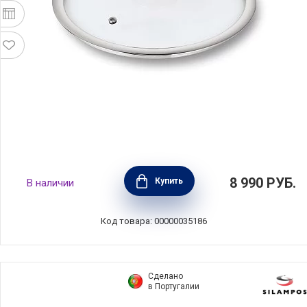
Крышка R'evolution 24 см, нержавеющая
8 990
РУБ.
Купить
В наличии
сталь+стекло, BEKA, Бельгия, 101233
Код товара: 00000035186
Сделано
в Португалии