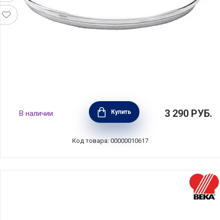
Крышка Chef 14 см стекло, BEKA, Бельгия,
3 290
РУБ.
Купить
В наличии
12209154
Код товара: 00000010617