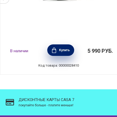
Крышка Kitchen Aids 30 см, стекло, BEKA,
5 990
РУБ.
Купить
В наличии
Бельгия, 16409304
Код товара: 00000028410
ДИСКОНТНЫЕ КАРТЫ CASA 7
покупайте больше - платите меньше!