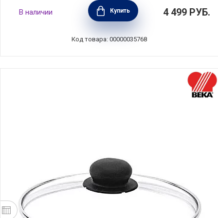
Крышка стеклянная COMFORT GLASS 22 см,
4 499
РУБ.
Купить
В наличии
Silampos, Португалия, 634000WR8122100
Код товара: 00000035768