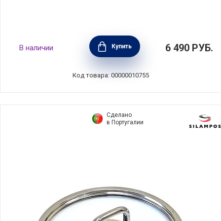
Крышка Evolution 16 см нержавеющая сталь
6 490
РУБ.
Купить
В наличии
+ стекло, BEKA, Бельгия, 12329164
Код товара: 00000010755
Сделано
в Португалии