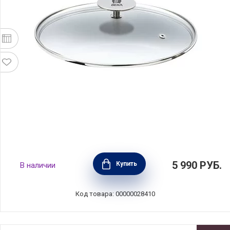
Крышка Kitchen Aids 30 см, стекло, BEKA,
5 990
РУБ.
Купить
В наличии
Бельгия, 16409304
Код товара: 00000028410