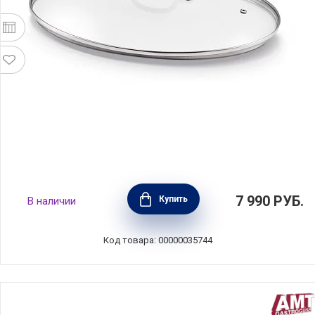
Крышка овальная для сковороды для рыбы,
7 990
РУБ.
Купить
В наличии
стекло, BEKA, Бельгия, 13949384
Код товара: 00000035744