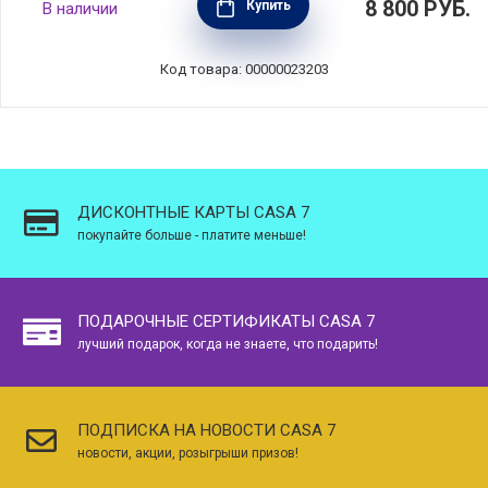
8 800
РУБ.
Купить
В наличии
от 14 до 26 см, материал нержавеющая
сталь 18/10, Cristel, Франция, SUPPKS
Код товара: 00000023203
ДИСКОНТНЫЕ КАРТЫ CASA 7
покупайте больше - платите меньше!
ПОДАРОЧНЫЕ СЕРТИФИКАТЫ CASA 7
лучший подарок, когда не знаете, что подарить!
ПОДПИСКА НА НОВОСТИ CASA 7
новости, акции, розыгрыши призов!