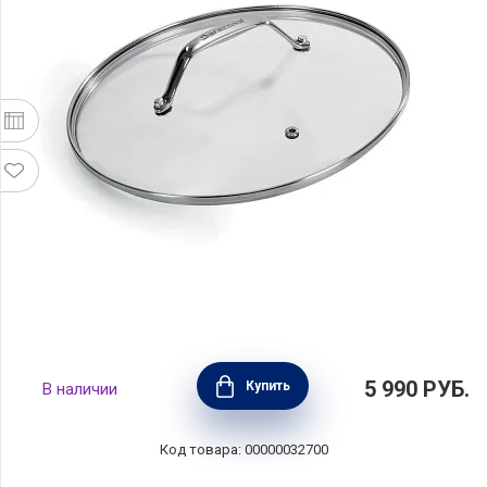
Крышка Black Titan 32 см, стекло, Barazzoni,
5 990
РУБ.
Купить
В наличии
Италия, 85503503298
Код товара: 00000032700