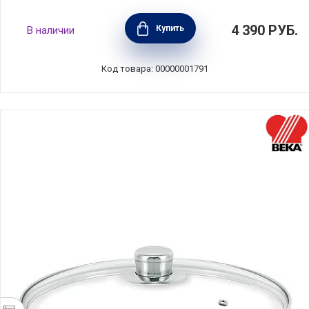
Крышка стеклянная 28см, AMT Gastroguss,
4 390
РУБ.
Купить
В наличии
Германия, AMT028
Код товара: 00000001791