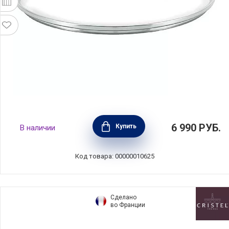
Крышка Cristal 32 см стекло, BEKA, Бельгия,
6 990
РУБ.
Купить
В наличии
13119324
Код товара: 00000010625
Сделано
во Франции