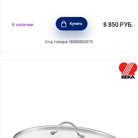
Крышка Strate fixed 18 см с фиксированной
8 850
РУБ.
Купить
В наличии
ручкой, нержавеющая сталь + стекло,
Cristel, Франция, K18SF
Код товара: 00000020373