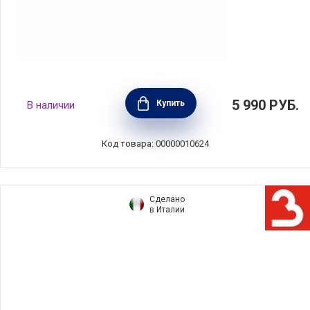
Крышка Cristal 28 см стекло, BEKA, Бельгия,
5 990
РУБ.
Купить
В наличии
13119284
Код товара: 00000010624
Сделано
в Италии