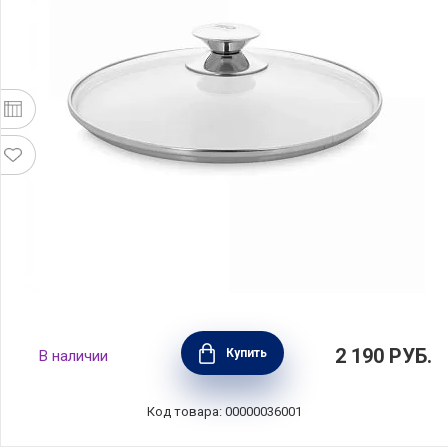
Крышка стеклянная Galant 24 см, ELO,
2 190
РУБ.
Купить
В наличии
Германия, 73024
Код товара: 00000036001