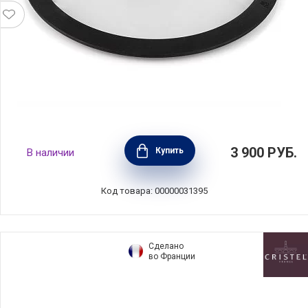
Крышка 24 см с силиконовым ободом,
3 900
РУБ.
Купить
В наличии
Barazzoni, Италия, 849134024
Код товара: 00000031395
Сделано
во Франции