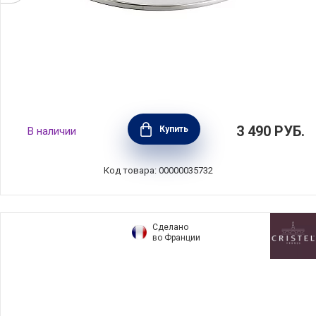
Крышка стеклянная ESSENTIAL 14 см, BEKA,
3 490
РУБ.
Купить
В наличии
Бельгия, 100872
Код товара: 00000035732
Сделано
во Франции