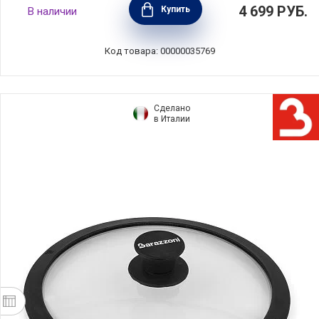
Крышка стеклянная COMFORT GLASS 24 см,
4 699
РУБ.
Купить
В наличии
Silampos, Португалия, 634000WR8124100
Код товара: 00000035769
Сделано
в Италии