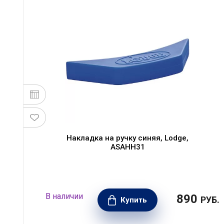
Накладка на ручку синяя, Lodge,
ASAHH31
В наличии
890
РУБ.
Купить