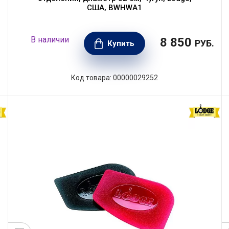
США, BWHWA1
В наличии
8 850
.
РУБ.
Купить
Код товара: 00000029252