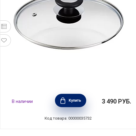
Крышка стеклянная ESSENTIAL 14 см, BEKA,
3 490
РУБ.
Купить
В наличии
Бельгия, 100872
Код товара: 00000035732