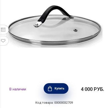
Крышка 33 Carati, диаметр 24 см, стекло,
4 000
РУБ.
Купить
В наличии
Barazzoni, Италия, 84913502497
Код товара: 00000032709