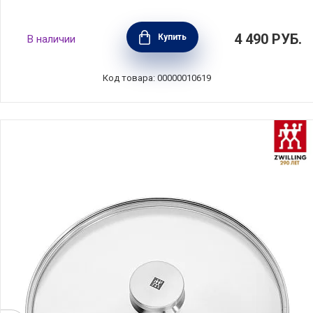
Крышка Chef 18 см стекло, BEKA, Бельгия,
4 490
РУБ.
Купить
В наличии
12209194
Код товара: 00000010619