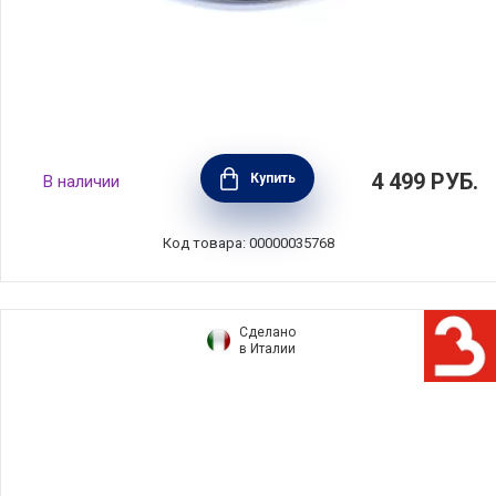
Крышка стеклянная COMFORT GLASS 22 см,
4 499
РУБ.
Купить
В наличии
Silampos, Португалия, 634000WR8122100
Код товара: 00000035768
Сделано
в Италии