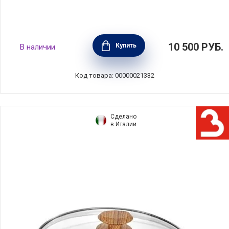
Крышка Strate fixed 26 см с фиксированной
10 500
РУБ.
Купить
В наличии
ручкой, нержавеющая сталь + стекло,
Cristel, Франция, K26SF
Код товара: 00000021332
Сделано
в Италии