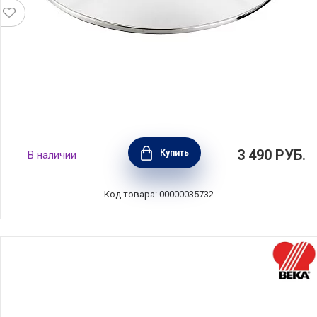
Крышка стеклянная ESSENTIAL 14 см, BEKA,
3 490
РУБ.
Купить
В наличии
Бельгия, 100872
Код товара: 00000035732