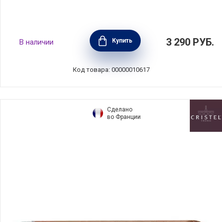
Крышка Chef 14 см стекло, BEKA, Бельгия,
3 290
РУБ.
Купить
В наличии
12209154
Код товара: 00000010617
Сделано
во Франции