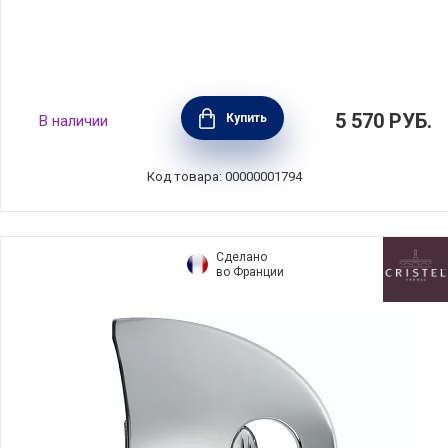
Крышка стеклянная 28х28см, AMT
5 570
РУБ.
Купить
В наличии
Gastroguss, Германия, AMTE28
Код товара: 00000001794
Сделано
во Франции