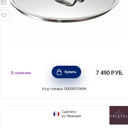
Крышка Chef 24 см нержавеющая сталь
7 490
РУБ.
Купить
В наличии
18/10, BEKA, Бельгия, 12069240
Код товара: 00000010696
Сделано
во Франции