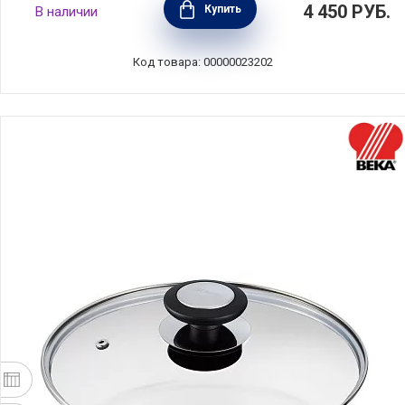
4 450
РУБ.
Купить
В наличии
Strate, материал нержавеющая сталь,
Cristel, Франция, SUPMKT
Код товара: 00000023202