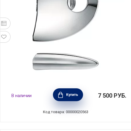
Съемная ручка длина 7 см, материал
7 500
РУБ.
Купить
В наличии
нержавеющая сталь, цвет стальной, Cristel,
Франция, PLZ
Код товара: 00000020563