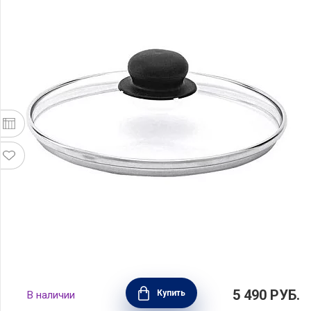
Крышка Performance 26 см, стекло, BEKA,
5 490
РУБ.
Купить
В наличии
Бельгия, 12209274