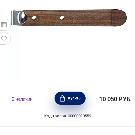
Съемная длинная ручка длина 19,2 см,
10 050
РУБ.
Купить
В наличии
материал орех + нержавеющая сталь, цвет
коричневый, Cristel, Франция, PCXBN
Код товара: 00000020559