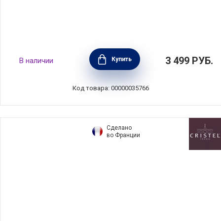
Крышка стеклянная COMFORT GLASS 18 см,
3 499
РУБ.
Купить
В наличии
Silampos, Португалия, 634000WR8118100
Код товара: 00000035766
Сделано
во Франции