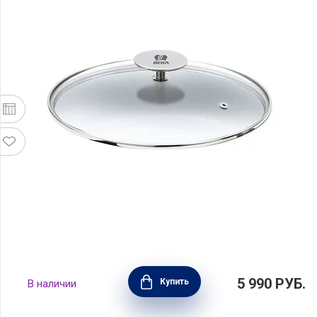
Крышка Kitchen Aids 30 см, стекло, BEKA,
5 990
РУБ.
Купить
В наличии
Бельгия, 16409304