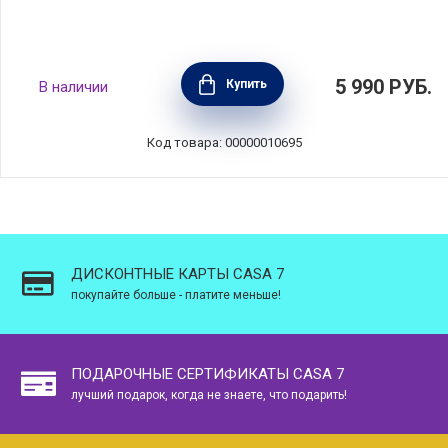
Крышка Chef 20 см нержавеющая сталь
5 990
РУБ.
Купить
В наличии
18/10, BEKA, Бельгия, 12069200
Код товара: 00000010695
ДИСКОНТНЫЕ КАРТЫ CASA 7
покупайте больше - платите меньше!
ПОДАРОЧНЫЕ СЕРТИФИКАТЫ CASA 7
лучший подарок, когда не знаете, что подарить!