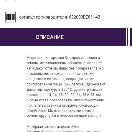
артикул производителя: 632000BE8114B
ОПИСАНИЕ
Жаропрочные крышки Silampos из стекла c
тонким металлическим ободком позволяют
не только готовить пищу без потери тепла, но
и максимально сохраняют питательные
вещества и витамины, сокращая время
приготовления пищи. Они легко выдерживают
даже температуру в 250° С. Диаметр крышек
составляет 14, 16, 18, 20, 22, 24, 26 и 28 см.
Форма краев позволяет крышкам герметично
прилегать к стенкам кастрюль, сковород и
сотейников. Мыть жаропрочные крышки
можно вручную и в посудомоечной машине.
Материал: стекло жаростойкое.