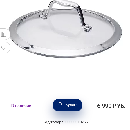
Крышка Evolution 18 см нержавеющая сталь
6 990
РУБ.
Купить
В наличии
+ стекло, BEKA, Бельгия, 12329184
Код товара: 00000010756