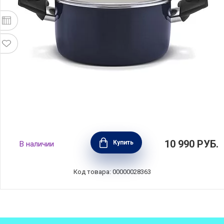
Кастрюля с крышкой Boheme Blue 5,2 л,
10 990
РУБ.
Купить
В наличии
диаметр 24 см, углеродистая сталь, цвет
синий, BEKA, Бельгия, 14931244
Код товара: 00000028363