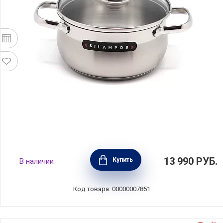
Кастрюля из нержавеющей стали с
13 990
РУБ.
Купить
В наличии
крышкой "Роял" объем 3,5 л, диаметр 22 см,
Silampos, Португалия, 633123VY1022
Код товара: 00000007851