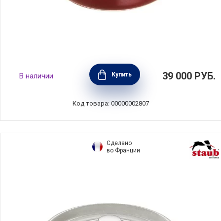
Кокот круглый чугунный 2,6 л цвет
39 000
РУБ.
Купить
В наличии
гранатовый, диаметр 22 см, Staub, Франция,
1102287
Код товара: 00000002807
Сделано
во Франции