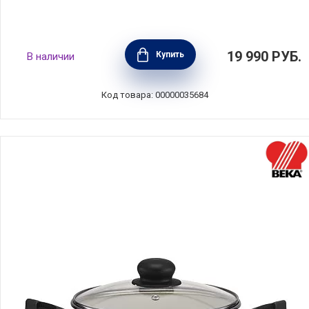
Кастрюля с крышкой CICLA 5,2 л, диаметр
19 990
РУБ.
Купить
В наличии
24 см, нержавеющая сталь, BEKA, Бельгия,
101034
Код товара: 00000035684