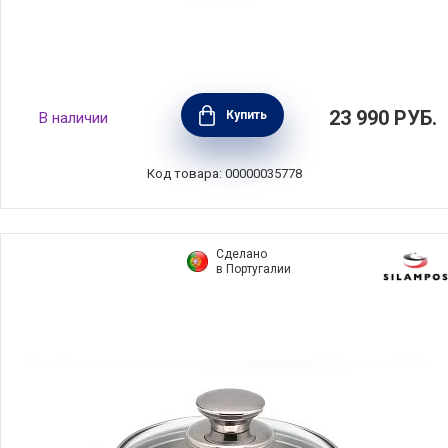
Кастрюля COMFORT GLASS BLACK 6,7 л,
23 990
РУБ.
Купить
В наличии
диаметр 24 см, нержавеющая сталь,
Silampos, Португалия, 63212JWR6624100
Код товара: 00000035778
Сделано
в Португалии