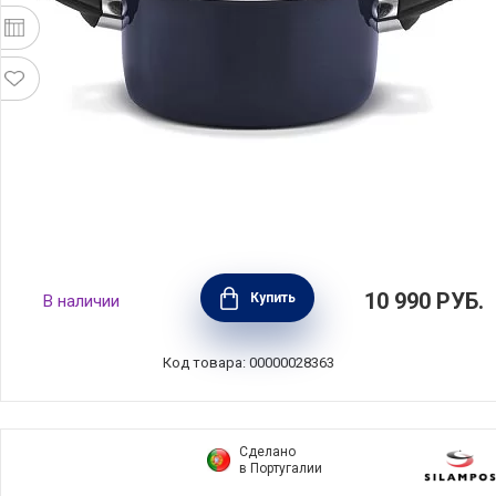
Кастрюля с крышкой Boheme Blue 5,2 л,
10 990
РУБ.
Купить
В наличии
диаметр 24 см, углеродистая сталь, цвет
синий, BEKA, Бельгия, 14931244
Код товара: 00000028363
Сделано
в Португалии