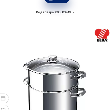
мятный, Le Creuset, Франция,
21180304962430
Код товара: 00000024937