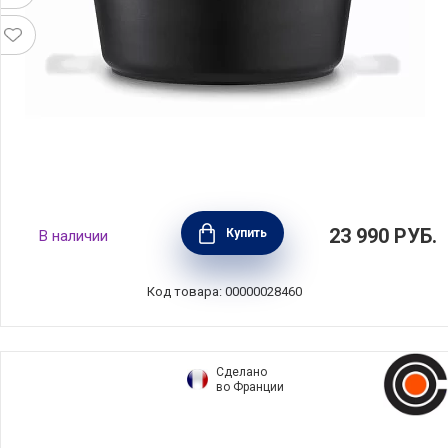
Кастрюля с крышкой Ragu 6,8 л, диаметр 28
23 990
РУБ.
Купить
В наличии
см, материал алюминий, цвет черный, BEKA,
Бельгия, 15041284
Код товара: 00000028460
Сделано
во Франции