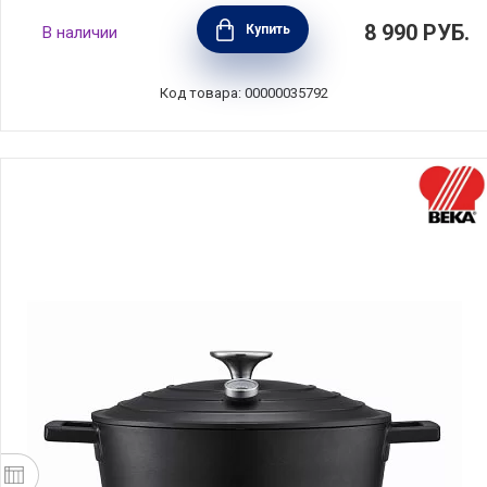
Кастрюля "Европа" 2 л, диаметр 18 см,
8 990
РУБ.
Купить
В наличии
нержавеющая сталь, Silampos, Португалия,
632123BM1018
Код товара: 00000035792