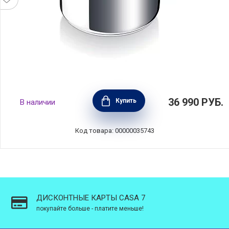
Кастрюля-пароварка CHAMBORD 15л,
36 990
РУБ.
Купить
В наличии
диаметр 28 см, нержавеющая сталь, BEKA,
Бельгия, 12230024
Код товара: 00000035743
ДИСКОНТНЫЕ КАРТЫ CASA 7
покупайте больше - платите меньше!