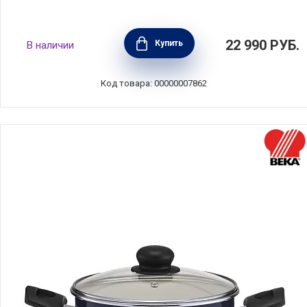
Кастрюля Роял 8,1 л, 26 см, Silampos,
22 990
РУБ.
Купить
В наличии
633123VY6626
Код товара: 00000007862