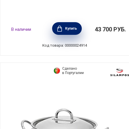
Кастрюля с крышкой 24 см, объем 4,2 л,
43 700
РУБ.
Купить
В наличии
материал чугун, цвет серо-голубой, Le
Creuset, Франция, 21001244514461
Код товара: 00000024914
Сделано
в Португалии