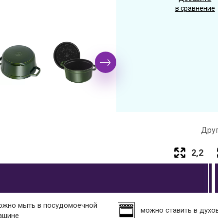
в сравнение
Друг
2,2
ожно мыть в посудомоечной
можно ставить в духо
ашине