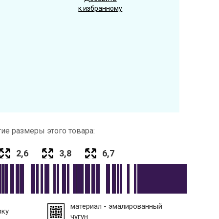
к избранному
ие размеры этого товара:
2,6
3,8
6,7
материал - эмалированный
вку
чугун