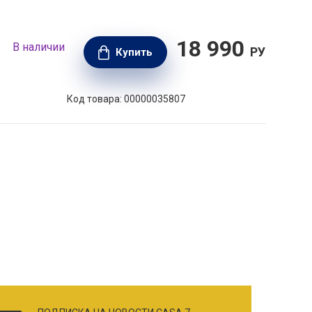
18 990
В наличии
В н
РУБ.
Купить
Код товара: 00000035807