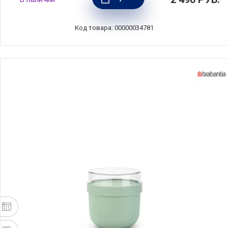
белый, пластик, Brabantia, 204203
Код товара: 00000034781