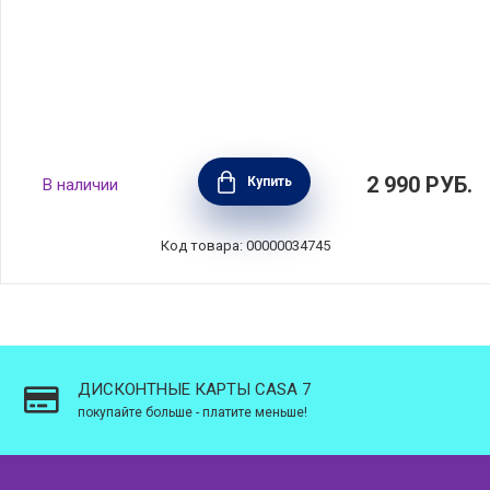
Ланчбокс Make & Take плоский 25х16,6х3,7
2 990
РУБ.
Купить
В наличии
см, мятно-голубой, пластик, Brabantia,
202926
Код товара: 00000034745
ДИСКОНТНЫЕ КАРТЫ CASA 7
покупайте больше - платите меньше!