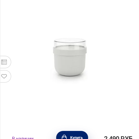
Чаша для завтрака Make & Take 500 мл,
2 490
РУБ.
Купить
В наличии