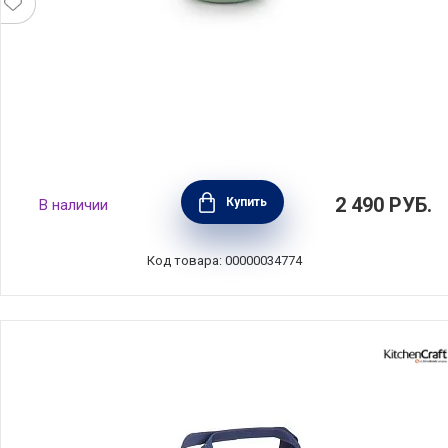
Чаша для завтрака Make & Take 500 мл,
2 490
РУБ.
Купить
В наличии
мятно-голубой, пластик, Brabantia, 204265
Код товара: 00000034774