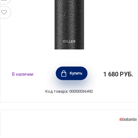
Термобутылка объем 750 мл, цвет черный,
1 680
РУБ.
Купить
В наличии
нержавеющая сталь, Diller, D9578-750_black
Код товара: 00000036492