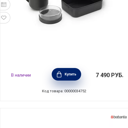
Набор для ланча Make & Take, тёмно-серый,
7 490
РУБ.
Купить
В наличии
пластик, Brabantia, 206665
Код товара: 00000034752