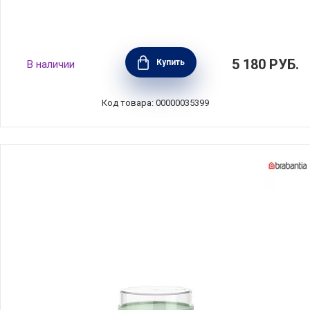
Набор из термосумки и контейнера Handy
5 180
РУБ.
Купить
В наличии
Bio 1,4 л, зеленый, полиэстер+пластик,
Guzzini, Италия, 032915253
Код товара: 00000035399