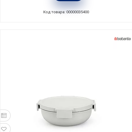
Guzzini, Италия, 032915251
Код товара: 00000035400