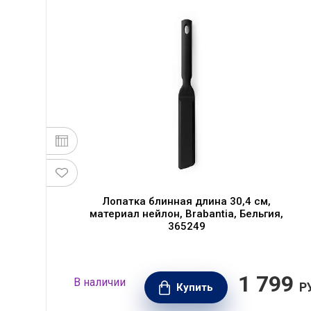
я
Лопатка блинная длина 30,4 см,
материал нейлон, Brabantia, Бельгия,
365249
50
1 799
В наличии
РУБ.
Р
Купить