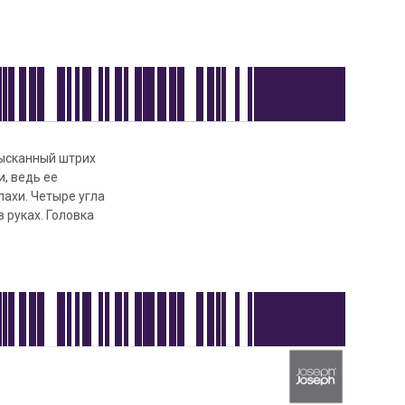
зысканный штрих
, ведь ее
пахи. Четыре угла
 руках. Головка