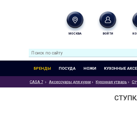
МОСКВА
ВОЙТИ
КО
БРЕНДЫ
ПОСУДА
НОЖИ
КУХОННЫЕ АКС
CASA 7
Аксессуары для кухни
Кухонная утварь
Ст
СТУПКА