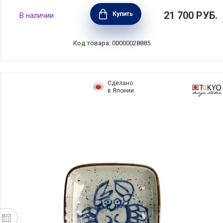
Набор из 2 емкостей для масла и уксуса
21 700
РУБ.
Купить
В наличии
Jasper Conran Strata, материал фарфор, цвет
белый, Wedgwood, Великобритания,
40021047
Код товара: 00000028885
Сделано
в Японии