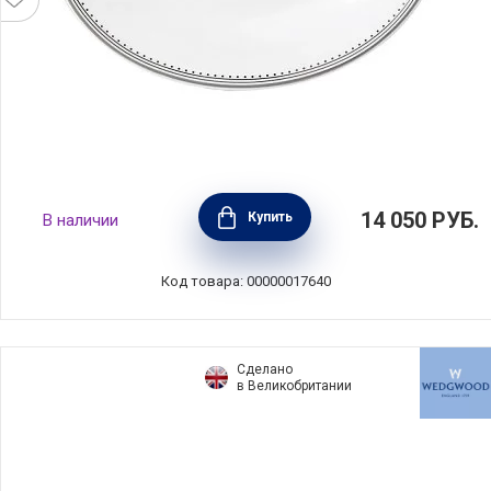
Подставка под соусник Vera Wang Grosgrain
14 050
РУБ.
Купить
В наличии
20x16,5x2 см, материал фарфор, цвет
белый, Wedgwood, Великобритания,
50116405606
Код товара: 00000017640
Сделано
в Великобритании