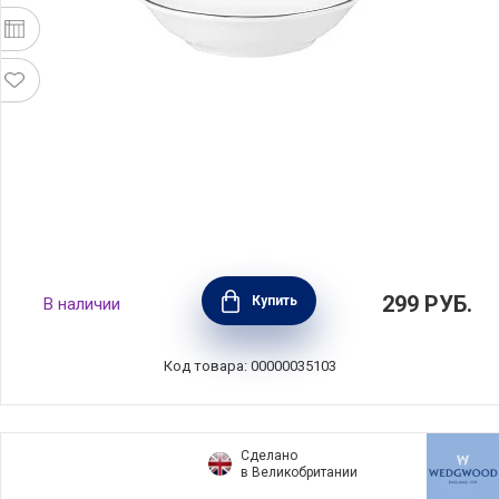
Соусник 9,5х2 см, фарфор, белый с
299
РУБ.
Купить
В наличии
серебристым кантом, Maxwell & Williams,
MW601-RR0033
Код товара: 00000035103
Сделано
в Великобритании