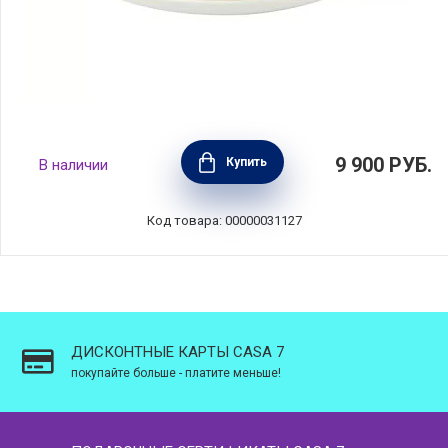
Соусник с подставкой "Амазония", 500 мл,
9 900
РУБ.
Купить
В наличии
цвет белый + декор, фарфор, Vista Alegre,
Португалия, VA-21133545
Код товара: 00000031127
ДИСКОНТНЫЕ КАРТЫ CASA 7
покупайте больше - платите меньше!