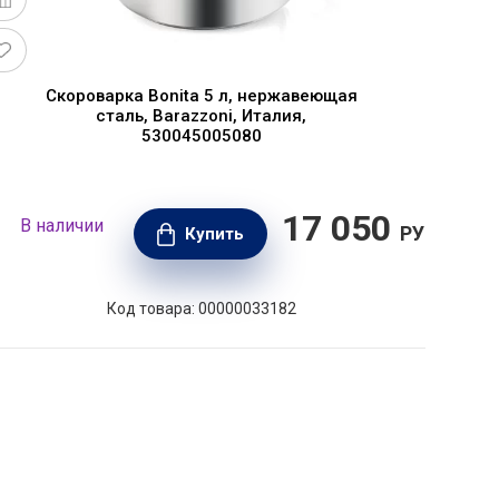
Скороварка Bonita 5 л, нержавеющая
сталь, Barazzoni, Италия,
530045005080
17 050
В наличии
В н
РУБ.
Купить
Код товара: 00000033182