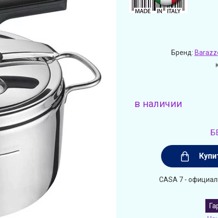
Бренд:
Barazz
в наличии
Б
Купи
CASA 7 - официал
Га