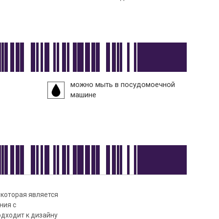
можно мыть в посудомоечной
машине
 которая является
ния с
дходит к дизайну