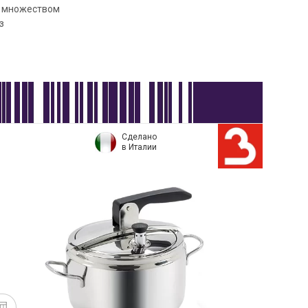
а множеством
з
Сделано
в Италии