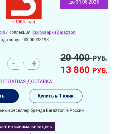
до 31.08.2026
c 1903 года
oni
/ Коллекция:
Скороварки Barazzoni
код товара: 00000033193
20 400
РУБ.
-
+
13 860
РУБ.
ЕСПЛАТНАЯ ДОСТАВКА
ть
Купить в 1 клик
ьный реселлер бренда Barazzoni в России
рантия минимальной цены