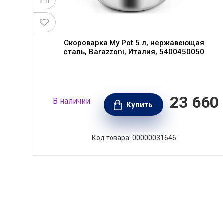
я
Скороварка My Pot 5 л, нержавеющая
сталь, Barazzoni, Италия, 5400450050
050
23 660
В наличии
РУБ.
Купить
Код товара: 00000031646