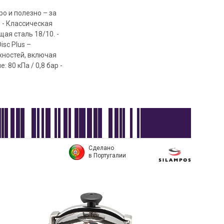
о и полезно – за
 - Классическая
ая сталь 18/10. -
sc Plus –
хностей, включая
 80 кПа / 0,8 бар -
Сделано
в Португалии