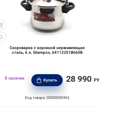
Скороварка с корзиной нержавеющая
сталь, 6 л, Silampos, 641122018660B
28 990
В наличии
В н
РУБ.
Купить
Код товара: 00000006965