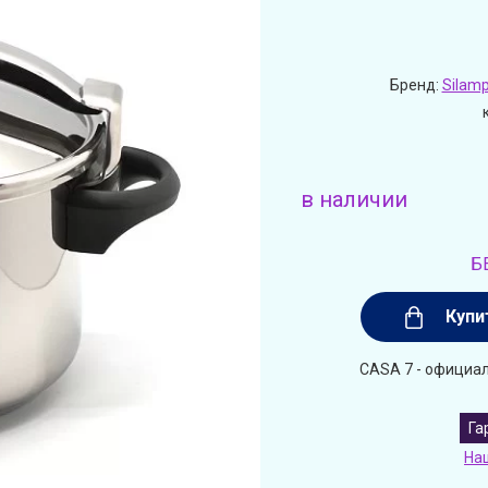
Бренд:
Silam
в наличии
Б
Купи
CASA 7 - официал
Га
На