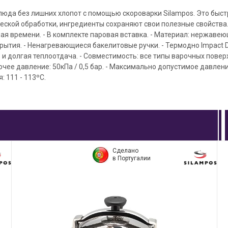
юда без лишних хлопот с помощью скороварки Silampos. Это быстр
еской обработки, ингредиенты сохраняют свои полезные свойства.
я времени. - В комплекте паровая вставка. - Материал: нержавеющ
рытия. - Ненагревающиеся бакелитовые ручки. - Термодно Impact Di
и долгая теплоотдача. - Совместимость: все типы варочных повер
чее давление: 50кПа / 0,5 бар. - Максимально допустимое давление:
 111 - 113ºC.
Сделано
в Португалии