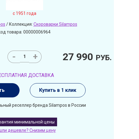
c 1951 года
pos
/ Коллекция:
Скороварки Silampos
код товара: 00000006964
27 990
-
+
РУБ.
ЕСПЛАТНАЯ ДОСТАВКА
ть
Купить в 1 клик
ьный реселлер бренда Silampos в России
рантия минимальной цены
шли дешевле? Снизим цену