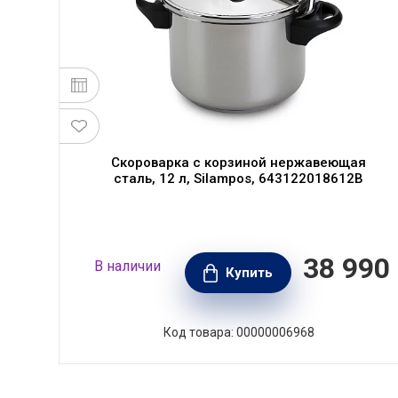
ая
Скороварка с корзиной нержавеющая
сталь, 12 л, Silampos, 643122018612B
300
38 990
В наличии
РУБ.
Купить
Код товара: 00000006968