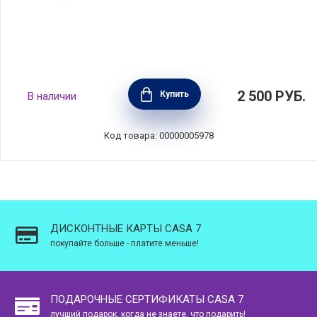
Рамекин №10, материал керамика, диаметр
2 500
РУБ.
Купить
В наличии
10,5 см, цвет кремовый, Emile Henry,
Франция, 021010
Код товара: 00000005978
ДИСКОНТНЫЕ КАРТЫ CASA 7
покупайте больше - платите меньше!
ПОДАРОЧНЫЕ СЕРТИФИКАТЫ CASA 7
лучший подарок, когда не знаете, что подарить!