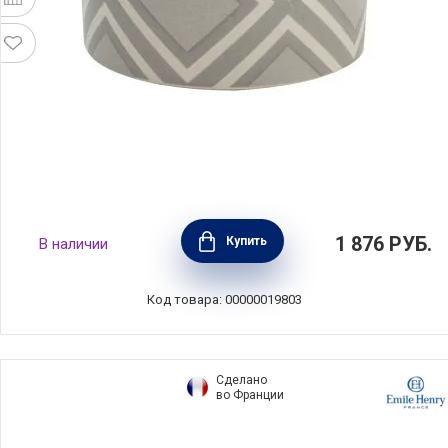
Рамекин City Square, диаметр 7,8 см,
1 876
РУБ.
Купить
В наличии
материал керамика, цвет серый, T&G,
Великобритания, 18411
Код товара: 00000019803
Сделано
во Франции