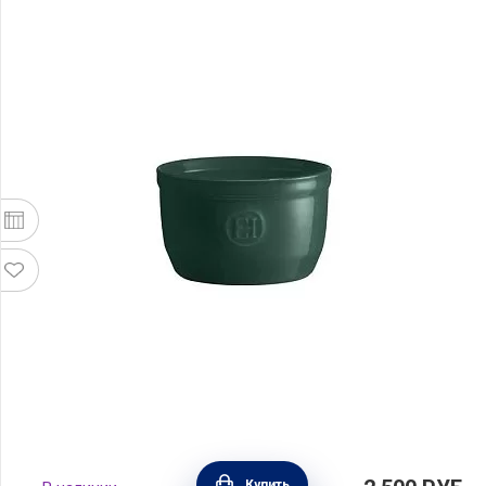
Рамекин № 10, 10,5х10.5х6 см, цвет кедр ,
Купить