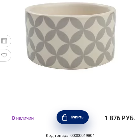
Рамекин City Circle, диаметр 7,8 см,
1 876
РУБ.
Купить
В наличии
материал керамика, цвет серый, T&G,
Великобритания, 18412
Код товара: 00000019804