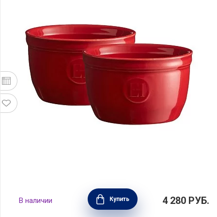
Набор рамекинов №9 9см, 2 шт, гранат,
4 280
РУБ.
Купить
В наличии
Emile Henry, 344009