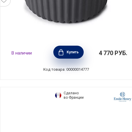
Рамекин 9 см Pekoe объем 100 мл,
4 770
РУБ.
Купить
В наличии
материал фарфор, цвет черный, Revol,
Франция, 653619
Код товара: 00000014777
Сделано
во Франции