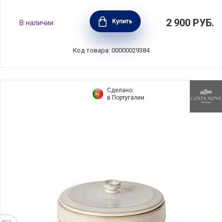
Рамекин "Звезда" 9,5х8,5х7,4 см, каменная
2 900
РУБ.
Купить
В наличии
керамика, цвет вишневый, Le Creuset,
Франция, 91015400060199
Код товара: 00000029384
Сделано
в Португалии