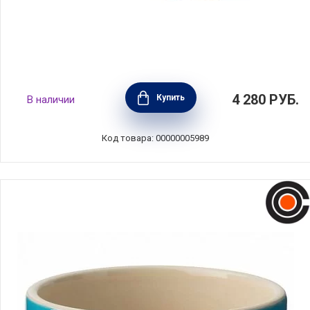
Набор рамекинов №8 8см, 2 шт, гранат,
4 280
РУБ.
Купить
В наличии
Emile Henry, 344008
Код товара: 00000005989