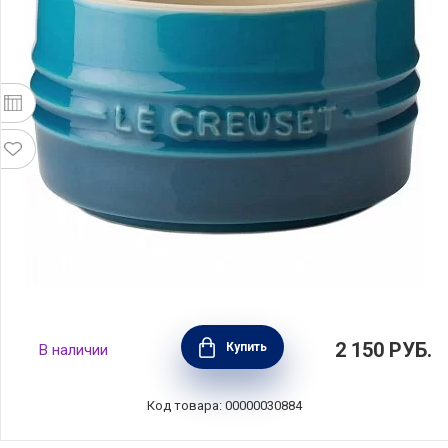
Рамекин 200 мл, цвет лазурь, керамика, Le
2 150
РУБ.
Купить
В наличии
Creuset, Франция, 70403206420099
Код товара: 00000030884