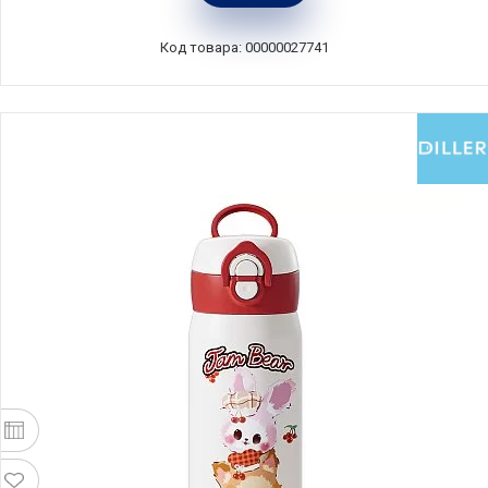
Зеландия, SI881523
Код товара: 00000027741