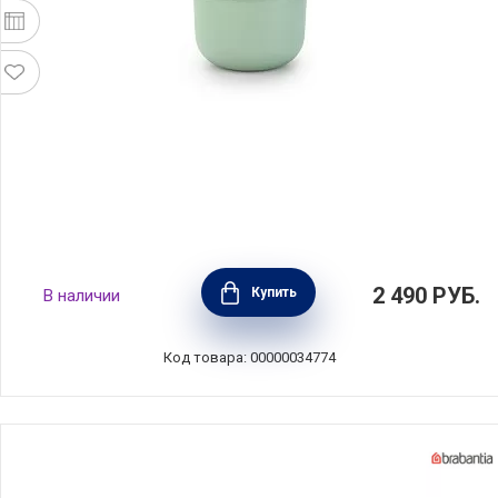
Чаша для завтрака Make & Take 500 мл,
2 490
РУБ.
Купить
В наличии
мятно-голубой, пластик, Brabantia, 204265
Код товара: 00000034774