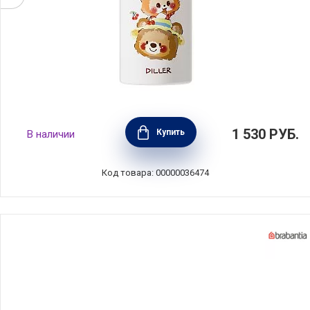
Термос-бутылка вакуумная Jam Bear, объем
1 530
РУБ.
Купить
В наличии
480 мл, нержавеющая сталь, Diller, D9370-
480
Код товара: 00000036474