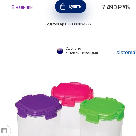
Термокружка Make & Take 360 мл, тёмно-
7 490
РУБ.
Купить
В наличии
серый, нержавеющая сталь + пластик,
Brabantia, 228681
Код товара: 00000034772
Сделано
в Новой Зеландии