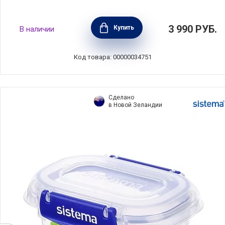
Ланчбокс Make & Take большой 25х16,6х6
3 990
РУБ.
Купить
В наличии
см, мятно-голубой, пластик, Brabantia,
203145
Код товара: 00000034751
Сделано
в Новой Зеландии