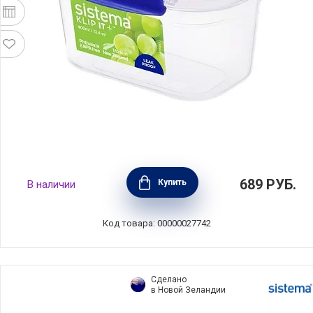
Контейнер герметичный KLIP IT+ 0,4 л,
689
РУБ.
Купить
В наличии
материал пластик, Sistema, Новая
Зеландия, SI881540
Код товара: 00000027742
Сделано
в Новой Зеландии