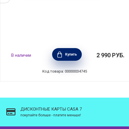
Ланчбокс Make & Take плоский 25х16,6х3,7
2 990
РУБ.
Купить
В наличии
см, мятно-голубой, пластик, Brabantia,
202926
Код товара: 00000034745
ДИСКОНТНЫЕ КАРТЫ CASA 7
покупайте больше - платите меньше!