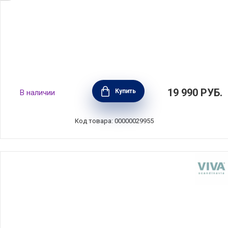
Зеркальный сервировочный поднос с
19 990
РУБ.
Купить
В наличии
кожаной отделкой Liiton, диаметр 38 см,
цвет бордовый, Viva Scandinavia, Дания,
L20200
Код товара: 00000029955