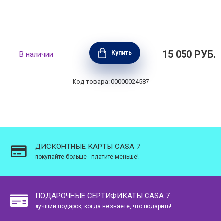
Поднос сервировочный большой "Багатель"
15 050
РУБ.
Купить
В наличии
48х38 см, материал акрил, Gien, Франция,
8005BAGMPL
Код товара: 00000024587
ДИСКОНТНЫЕ КАРТЫ CASA 7
покупайте больше - платите меньше!
ПОДАРОЧНЫЕ СЕРТИФИКАТЫ CASA 7
лучший подарок, когда не знаете, что подарить!