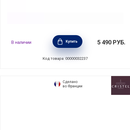
Поднос сервировочный Dolcevita 38х19 см,
5 490
РУБ.
Купить
В наличии
цвет бирюзовый, суперпластик, Guzzini,
Италия, 27970148
Код товара: 00000032237
Сделано
во Франции