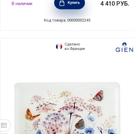
4 410
РУБ.
Купить
В наличии
цвет зеленый, суперпластик, Guzzini,
Италия, 279600243
Код товара: 00000032245
Сделано
во Франции