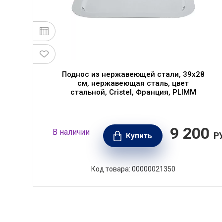
1
Поднос из нержавеющей стали, 39x28
см, нержавеющая сталь, цвет
стальной, Cristel, Франция, PLIMM
10
9 200
В наличии
РУБ.
Р
Купить
Код товара: 00000021350