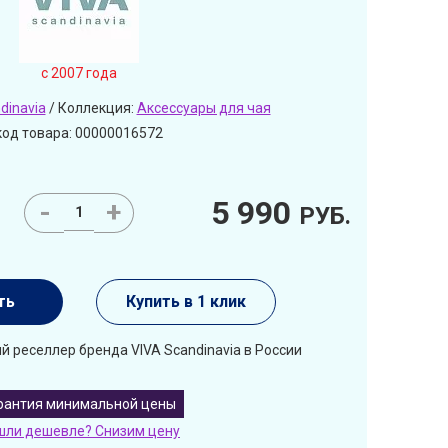
c 2007 года
dinavia
/ Коллекция:
Аксессуары для чая
код товара: 00000016572
5 990
-
+
РУБ.
ть
Купить в 1 клик
 реселлер бренда VIVA Scandinavia в России
рантия минимальной цены
шли дешевле? Снизим цену