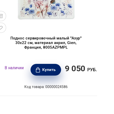
Поднос сервировочный малый "Азур"
30х22 см, материал акрил, Gien,
Франция, 8005AZPMPL
9 050
В наличии
В н
РУБ.
Купить
Код товара: 00000024586