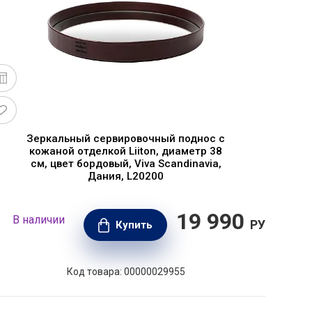
Зеркальный сервировочный поднос с
кожаной отделкой Liiton, диаметр 38
см, цвет бордовый, Viva Scandinavia,
Дания, L20200
19 990
В наличии
В н
РУБ.
Купить
Код товара: 00000029955