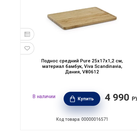
"
Поднос средний Pure 25х17х1,2 см,
материал бамбук, Viva Scandinavia,
Дания, V80612
50
4 990
В наличии
РУБ.
Р
Купить
Код товара: 00000016571