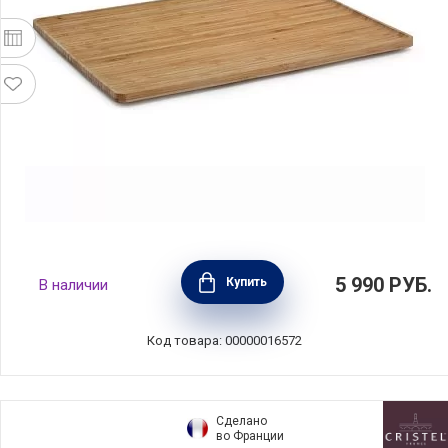
Поднос большой Pure 35х25х1,5 см,
5 990
РУБ.
Купить
В наличии
материал бамбук, Viva Scandinavia, Дания,
V80812
Код товара: 00000016572
Сделано
во Франции