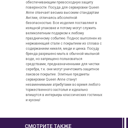
обеспечивающим превосходную защиту
поверхности. Посуда для сервировки Queen
Anne отвечает весьма высоким стандартам
Англии, отличаясь абсолютной
безопасностью. Все изделия поставляют в
изящной упаковке и потому могут служить
великолепным подарком к любому
праздничному событию. Поднос выполнен из
нержавеющей стали с покрытием из сплава с
содержанием никеля, меди и цинка. Посуду
бренда разрешено мыть в обычной мыльной
воде, но запрещено пользоваться
средствами, предназначенными для чистки
серебра, т.к. они могут уничтожить защитное
лаковое покрытие. Элитные предметы
сервировки Queen Anne станут
незаменимыми атрибутами во время любого
торжественного застолья и идеально
впишутся в интерьеры классических гостиных
и кухонь!
СМОТРИТЕ ТАКЖЕ