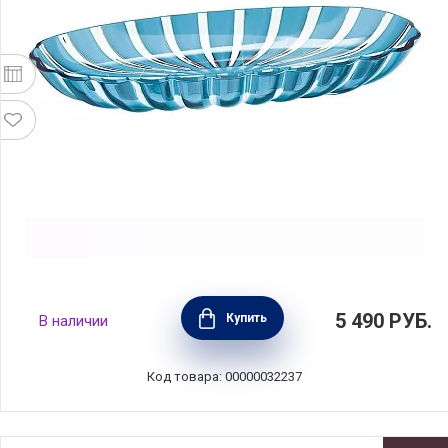
Поднос сервировочный Dolcevita 38х19 см,
5 490
РУБ.
Купить
В наличии
цвет бирюзовый, суперпластик, Guzzini,
Италия, 27970148
Код товара: 00000032237