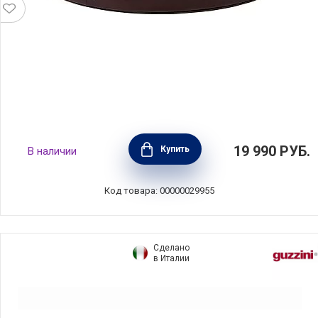
Зеркальный сервировочный поднос с
19 990
РУБ.
Купить
В наличии
кожаной отделкой Liiton, диаметр 38 см,
цвет бордовый, Viva Scandinavia, Дания,
L20200
Код товара: 00000029955
Сделано
в Италии