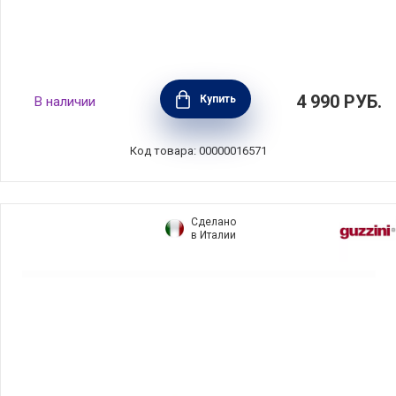
Поднос средний Pure 25х17х1,2 см,
4 990
РУБ.
Купить
В наличии
материал бамбук, Viva Scandinavia, Дания,
V80612
Код товара: 00000016571
Сделано
в Италии