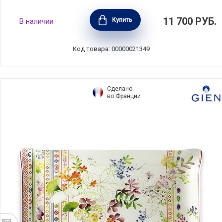
Поднос из нержавеющей стали, 47х34 см,
11 700
РУБ.
Купить
В наличии
нержавеющая сталь, цвет стальной, Cristel,
Франция, PLIGM
Код товара: 00000021349
Сделано
во Франции