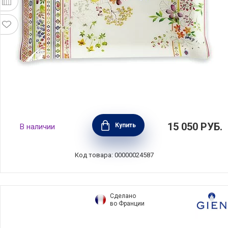
Поднос сервировочный большой "Багатель"
15 050
РУБ.
Купить
В наличии
48х38 см, материал акрил, Gien, Франция,
8005BAGMPL
Код товара: 00000024587
Сделано
во Франции