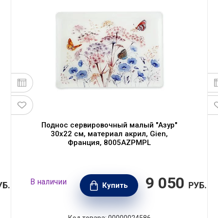
Поднос сервировочный малый "Азур"
30х22 см, материал акрил, Gien,
Франция, 8005AZPMPL
9 050
В наличии
УБ.
РУБ.
Купить
Код товара: 00000024586