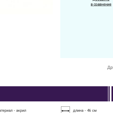
в сравнение
Др
атериал - акрил
длина - 46 см