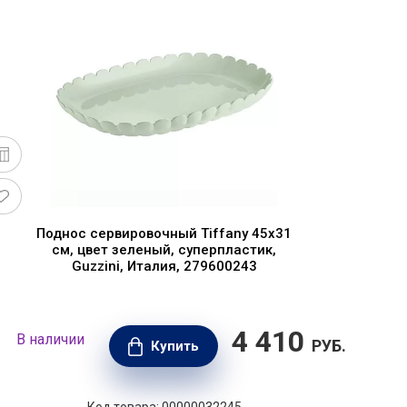
Поднос сервировочный Tiffany 45х31
см, цвет зеленый, суперпластик,
Guzzini, Италия, 279600243
4 410
В наличии
В н
РУБ.
Купить
Код товара: 00000032245