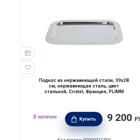
с
Поднос из нержавеющей стали, 39x28
8
см, нержавеющая сталь, цвет
,
стальной, Cristel, Франция, PLIMM
990
9 200
В наличии
РУБ.
Р
Купить
Код товара: 00000021350