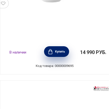
Обеденный набор на 4 персоны "Кашемир
14 990
РУБ.
Купить
В наличии
Голд" фарфор, 12 предметов, цвет белый,
Maxwell & Williams, MW583-EF0122
Код товара: 00000009695