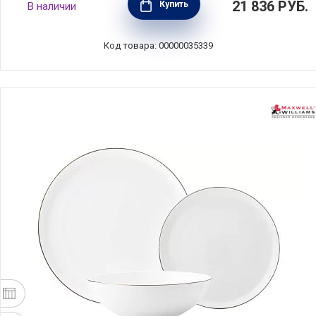
21 836
РУБ.
Купить
В наличии
предметов, фарфор, цвет белый, Kitchen
Craft, Великобритания, MKLIMESTN12PC
Код товара: 00000035339