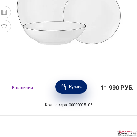
Обеденный набор на 4 персоны, 12
11 990
РУБ.
Купить
В наличии
предметов, фарфор, белый с серебристым
кантом, Maxwell & Williams, MW601-RR0068
Код товара: 00000035105