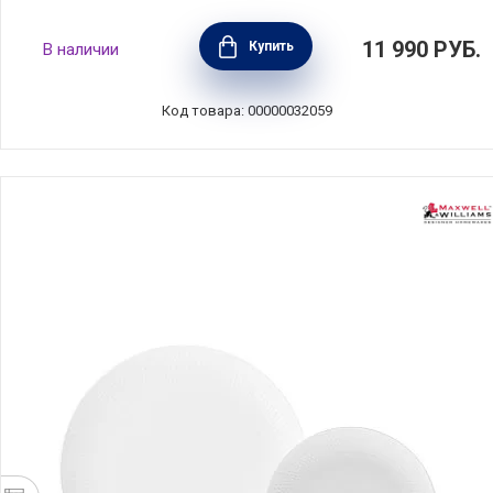
Обеденный набор Arcadia на 4 персоны,
11 990
РУБ.
Купить
В наличии
цвет зеленый, 12 предметов, фарфор,
Maxwell & William, Австралия, MW413-YD0036
Код товара: 00000032059