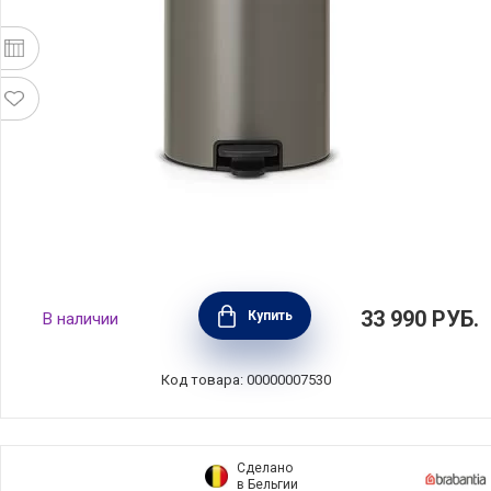
Мусорный бак с педалью NewIcon, 20л,
33 990
РУБ.
Купить
В наличии
платиновый, Brabantia, 114045
Код товара: 00000007530
Сделано
в Бельгии