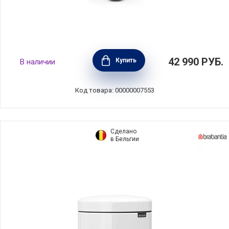
Мусорный бак с педалью NewIcon, 30л,
42 990
РУБ.
Купить
В наличии
черный матовый, Brabantia, 114540
Код товара: 00000007553
Сделано
в Бельгии