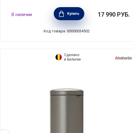
Мусорный бак с педалью NewIcon 5 л,
17 990
РУБ.
Купить
В наличии
нержавеющая сталь, цвет светло-
коричневый, Brabantia, 233982
Код товара: 00000034502
Сделано
в Бельгии