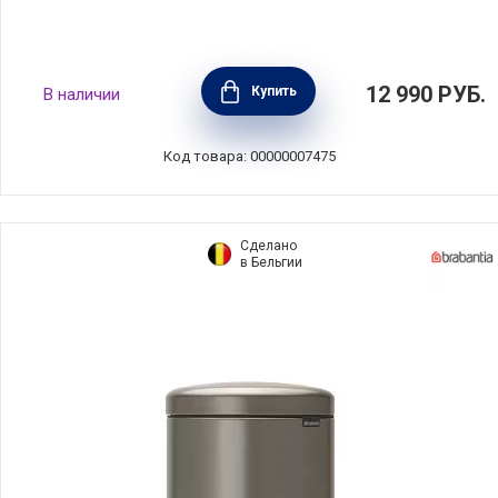
Мусорный бак с педалью NewIcon, 3л,
12 990
РУБ.
Купить
В наличии
пламенно-красный, Brabantia, 112140
Код товара: 00000007475
Сделано
в Бельгии