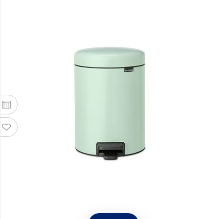
Мусорный бак с педалью NewIcon 5 л,