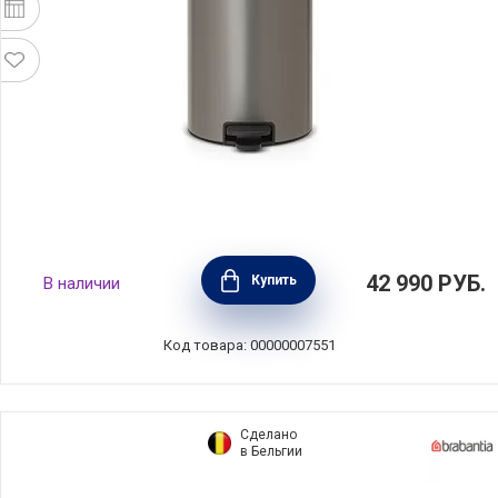
Мусорный бак с педалью NewIcon, 30л,
42 990
РУБ.
Купить
В наличии
платиновый, Brabantia, 114441
Код товара: 00000007551
Сделано
в Бельгии