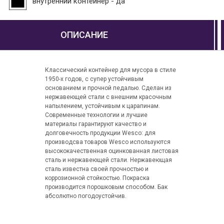
внутренний контейнер - да
ОПИСАНИЕ
Классический контейнер для мусора в стиле
1950-х годов, с супер устойчивым
основанием и прочной педалью. Сделан из
нержавеющей стали с внешним красочным
напылением, устойчивым к царапинам.
Современные технологии и лучшие
материалы гарантируют качество и
долговечность продукции Wesco: для
производсва товаров Wesco используются
высококачественная оцинкованная листовая
сталь и нержавеющей стали. Нержавеющая
сталь известна своей прочностью и
коррозионной стойкостью. Покраска
производится порошковым способом. Бак
абсолютно погодоустойчив.