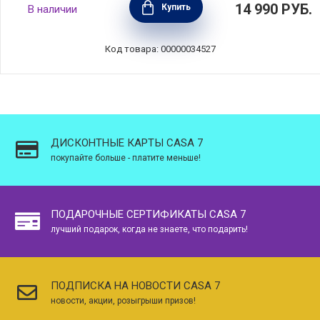
14 990
РУБ.
Купить
В наличии
нержавеющая сталь, цвет мятно-голубой,
Brabantia, 233883
Код товара: 00000034527
ДИСКОНТНЫЕ КАРТЫ CASA 7
покупайте больше - платите меньше!
ПОДАРОЧНЫЕ СЕРТИФИКАТЫ CASA 7
лучший подарок, когда не знаете, что подарить!
ПОДПИСКА НА НОВОСТИ CASA 7
новости, акции, розыгрыши призов!