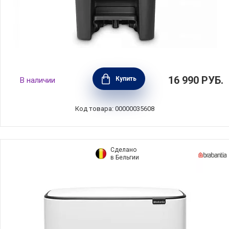
Мусорный бак с педалью StepUp 25 л,
16 990
РУБ.
Купить
В наличии
пластик, цвет темно-серый, Brabantia,
Бельгия, 800269
Код товара: 00000035608
Сделано
в Бельгии