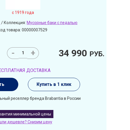
c 1919 года
a
/ Коллекция:
Мусорные баки с педалью
код товара: 00000007529
34 990
-
+
РУБ.
ЕСПЛАТНАЯ ДОСТАВКА
ть
Купить в 1 клик
ьный реселлер бренда Brabantia в России
рантия минимальной цены
шли дешевле? Снизим цену