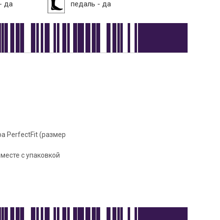
- да
педаль - да
 PerfectFit (размер
месте с упаковкой