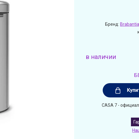
Бренд:
Brabanti
в наличии
Б
Купи
CASA 7 - официал
Га
На