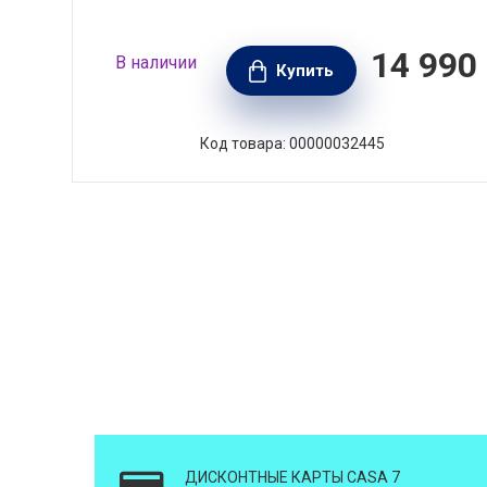
990
14 990
В наличии
РУБ.
Купить
Код товара: 00000032445
ДИСКОНТНЫЕ КАРТЫ CASA 7