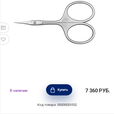
Ножницы для кутикулы с заостренными
7 360
РУБ.
Купить
В наличии
лезвиями TWINOX, нержавеющая сталь,
Zwilling J.A. Henckels, 49661-091
Код товара: 00000033552