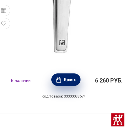
Щипчики для ногтей 85 мм TWINOX,
6 260
РУБ.
Купить
В наличии
нержавеющая сталь, Zwilling J.A. Henckels,
42444-200
Код товара: 00000033574