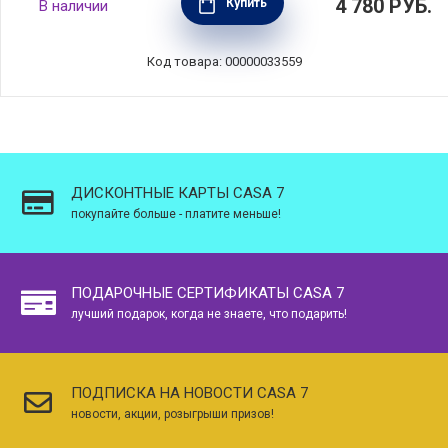
4 780
РУБ.
Купить
В наличии
серебристый, нержавеющая сталь, Zwilling
J.A. Henckels, 42407-101
Код товара: 00000033559
ДИСКОНТНЫЕ КАРТЫ CASA 7
покупайте больше - платите меньше!
ПОДАРОЧНЫЕ СЕРТИФИКАТЫ CASA 7
лучший подарок, когда не знаете, что подарить!
ПОДПИСКА НА НОВОСТИ CASA 7
новости, акции, розыгрыши призов!