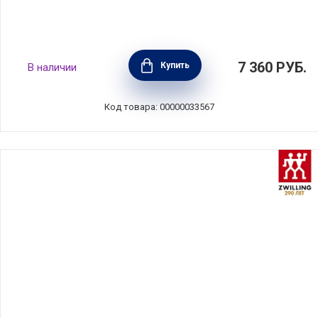
Ножницы для ногтей и кутикулы 90 мм
7 360
РУБ.
Купить
В наличии
TWINOX Redesign, нержавеющая сталь,
Zwilling J.A. Henckels, 47355-091
Код товара: 00000033567