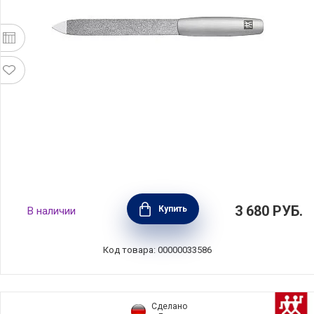
Пилочка для ногтей 130 мм TWINOX
3 680
РУБ.
Купить
В наличии
Redesign, нержавеющая сталь, Zwilling J.A.
Henckels, 88326-131
Код товара: 00000033586
Сделано