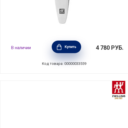
Пинцет для обрезания кутикулы, цвет
4 780
РУБ.
Купить
В наличии
серебристый, нержавеющая сталь, Zwilling
J.A. Henckels, 42407-101
Код товара: 00000033559