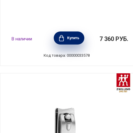
Ножницы для ногтей 90 мм TWINOX
7 360
РУБ.
Купить
В наличии
Redesign, нержавеющая сталь, Zwilling J.A.
Henckels, 47660-091
Код товара: 00000033578