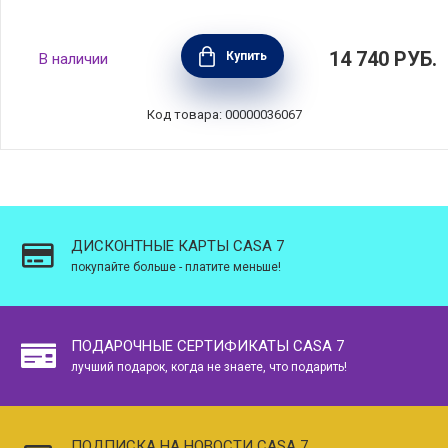
Кусачки для ногтей Beauty Premium 140 мм,
14 740
РУБ.
Купить
В наличии
нержавеющая сталь 18/10, Zwilling J.A.
Henckels, Германия, 42459-101
Код товара: 00000036067
ДИСКОНТНЫЕ КАРТЫ CASA 7
покупайте больше - платите меньше!
ПОДАРОЧНЫЕ СЕРТИФИКАТЫ CASA 7
лучший подарок, когда не знаете, что подарить!
ПОДПИСКА НА НОВОСТИ CASA 7