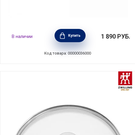
Крышка стеклянная Galant 20 см, ELO,
1 890
РУБ.
Купить
В наличии
Германия, 73020
Код товара: 00000036000