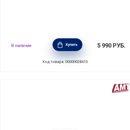
Крышка Kitchen Aids 30 см, стекло, BEKA,
5 990
РУБ.
Купить
В наличии
Бельгия, 16409304
Код товара: 00000028410