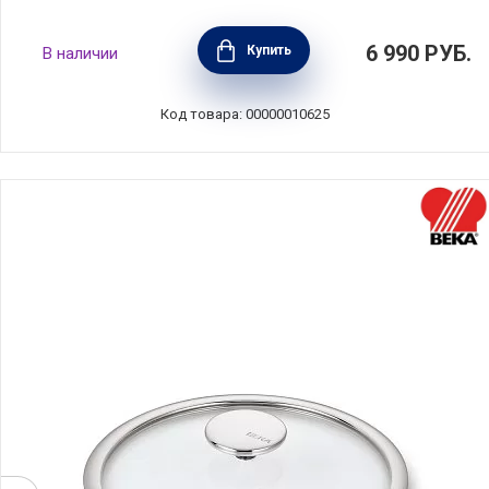
Крышка Cristal 32 см стекло, BEKA, Бельгия,
6 990
РУБ.
Купить
В наличии
13119324
Код товара: 00000010625