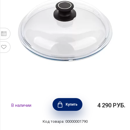
Крышка стеклянная 26см, AMT Gastroguss,
4 290
РУБ.
Купить
В наличии
Германия, AMT026
Код товара: 00000001790