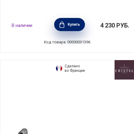
Крышка 28 см с силиконовым ободом,
4 230
РУБ.
Купить
В наличии
Barazzoni, Италия, 849134028
Код товара: 00000031396
Сделано
во Франции