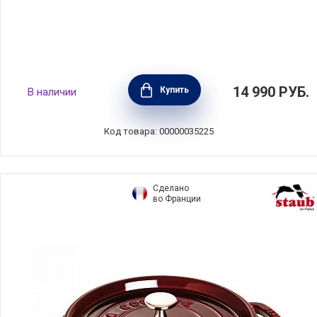
Кастрюля CICLA 2,8 л, диаметр 20 см,
14 990
РУБ.
Купить
В наличии
нержавеющая сталь, BEKA, Бельгия, 101032
Код товара: 00000035225
Сделано
во Франции