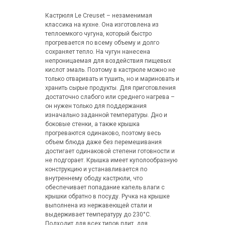
Кастрюля Le Creuset – незаменимая
классика на кухне. Она изготовлена из
теплоемкого чугуна, который быстро
прогревается по всему объему и долго
сохраняет тепло. На чугун нанесена
непроницаемая для воздействия пищевых
кислот эмаль. Поэтому в кастрюле можно не
только отваривать и тушить, но и мариновать и
хранить сырые продукты. Для приготовления
достаточно слабого или среднего нагрева –
он нужен только для поддержания
изначально заданной температуры. Дно и
боковые стенки, а также крышка
прогреваются одинаково, поэтому весь
объем блюда даже без перемешивания
достигает одинаковой степени готовности и
не подгорает. Крышка имеет куполообразную
конструкцию и устанавливается по
внутреннему ободу кастрюли, что
обеспечивает попадание капель влаги с
крышки обратно в посуду. Ручка на крышке
выполнена из нержавеющей стали и
выдерживает температуру до 230°С.
Подходит для всех типов плит, для