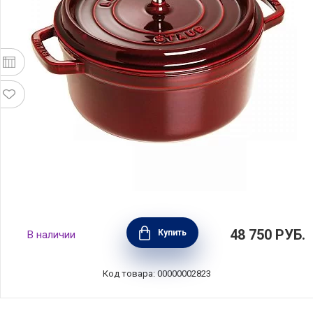
Кокот круглый чугунный 5,2 л цвет
48 750
РУБ.
Купить
В наличии
гранатовый, диаметр 26 см, Staub, Франция,
1102687
Код товара: 00000002823