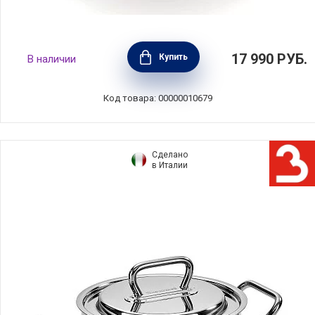
Кастрюля с крышкой Chef 1,7 л диаметр 16
17 990
РУБ.
Купить
В наличии
см, нержавеющая сталь 18/10, BEKA,
Бельгия, 12061164
Код товара: 00000010679
Сделано
в Италии