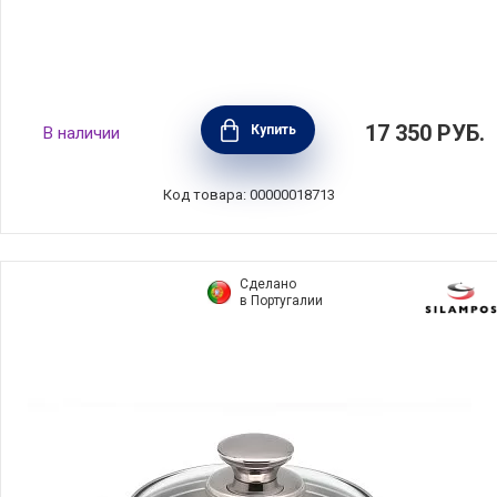
Кастрюля 2,5 л с антипригарным покрытием
17 350
РУБ.
Купить
В наличии
диаметр 20 см, литой алюминий, Gastrolux,
Дания, A250
Код товара: 00000018713
Сделано
в Португалии