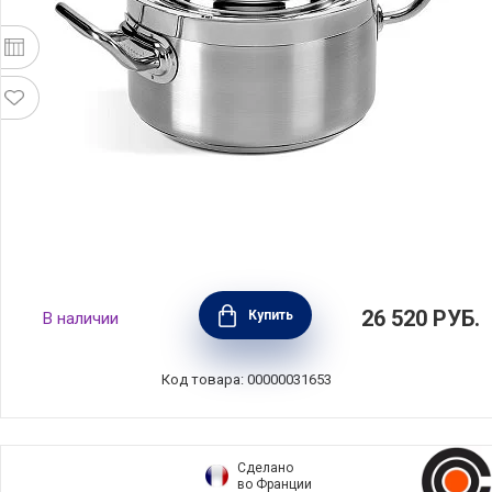
Кастрюля с крышкой Professional 5,5 л,
26 520
РУБ.
Купить
В наличии
нержавеющая сталь, Barazzoni, Италия,
169602024
Код товара: 00000031653
Сделано
во Франции