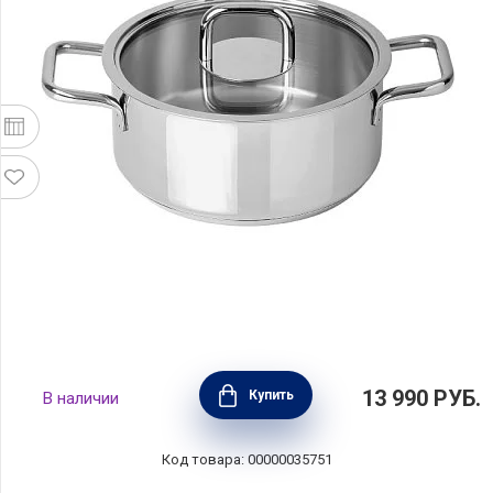
Кастрюля COMFORT GLASS 2,6 л, диаметр 20
13 990
РУБ.
Купить
В наличии
см, нержавеющая сталь, Silampos,
Португалия, 632122WR1020100
Код товара: 00000035751