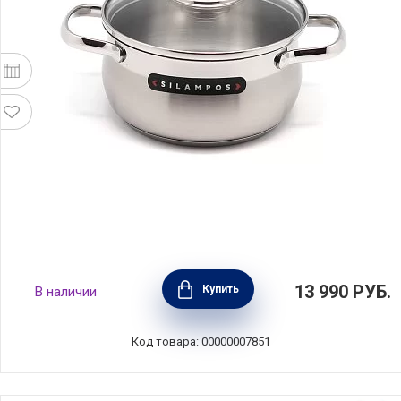
Кастрюля из нержавеющей стали с
13 990
РУБ.
Купить
В наличии
крышкой "Роял" объем 3,5 л, диаметр 22 см,
Silampos, Португалия, 633123VY1022
Код товара: 00000007851