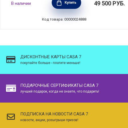
49 500
РУБ.
Купить
В наличии
материал чугун, цвет светло-голубой, Le
Creuset, Франция, 21177264202430
Код товара: 00000024888
ДИСКОНТНЫЕ КАРТЫ CASA 7
покупайте больше - платите меньше!
ПОДАРОЧНЫЕ СЕРТИФИКАТЫ CASA 7
лучший подарок, когда не знаете, что подарить!
ПОДПИСКА НА НОВОСТИ CASA 7
новости, акции, розыгрыши призов!