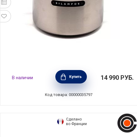
Кастрюля "Европа" 5,2 л, диаметр 22 см,
14 990
РУБ.
Купить
В наличии
нержавеющая сталь, Silampos, Португалия,
632123BM6622
Код товара: 00000035797
Сделано
во Франции