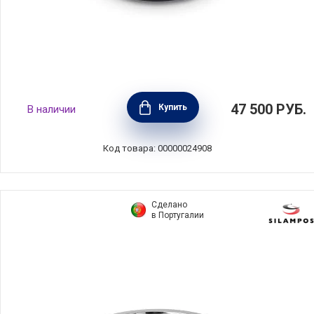
Кастрюля высокая с крышкой 24 см, объем
47 500
РУБ.
Купить
В наличии
5,3 л, материал эмалированный чугун, цвет
серый омбре, Le Creuset, Франция,
21177246844430
Код товара: 00000024908
Сделано
в Португалии