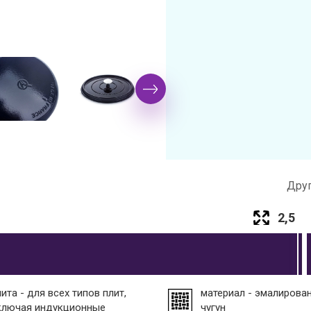
Друг
2,5
ита - для всех типов плит,
материал - эмалирова
ключая индукционные
чугун