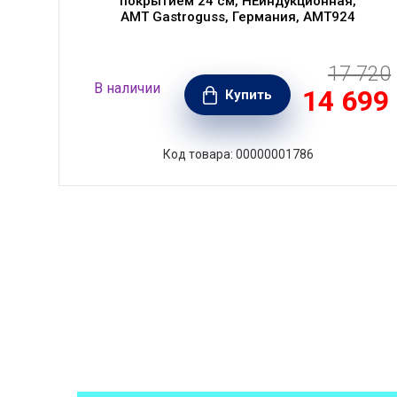
покрытием 24 см, НЕиндукционная,
AMT Gastroguss, Германия, AMT924
17 720
990
В наличии
14 699
РУБ.
Купить
Код товара: 00000001786