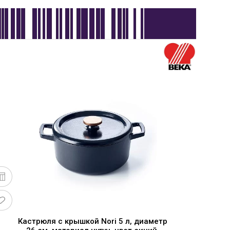
Кастрюля с крышкой Nori 5 л, диаметр