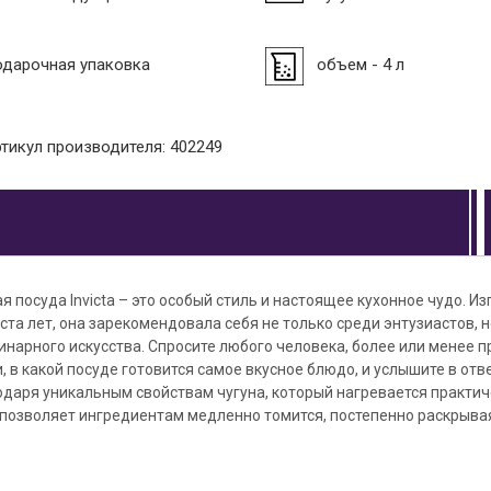
одарочная упаковка
объем - 4 л
ртикул производителя: 402249
я посуда Invicta – это особый стиль и настоящее кухонное чудо. И
ста лет, она зарекомендовала себя не только среди энтузиастов, н
нарного искусства. Спросите любого человека, более или менее п
 в какой посуде готовится самое вкусное блюдо, и услышите в отве
годаря уникальным свойствам чугуна, который нагревается практи
 позволяет ингредиентам медленно томится, постепенно раскрывая