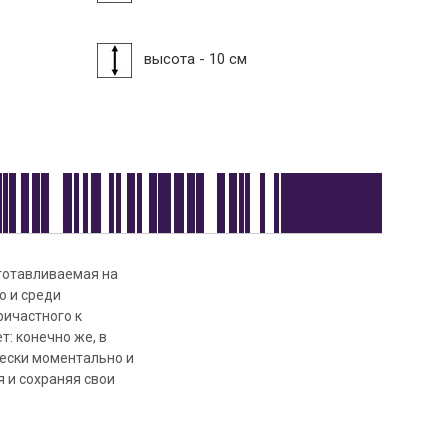
высота - 10 см
зготавливаемая на
о и среди
ричастного к
т: конечно же, в
чески моментально и
 и сохраняя свои