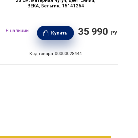
26 см, материал чугун, цвет синий,
г
BEKA, Бельгия, 15141264
35 990
В наличии
В н
РУБ.
Купить
Код товара: 00000028444