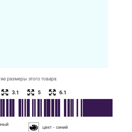
ие размеры этого товара:
3.1
5
6.1
нный
цвет - синий