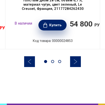
толстым дном 28 см, объем 6,7 л,
материал чугун, цвет зеленый, Le
Creuset, Франция, 21177284262430
54 800
В наличии
РУБ.
Купить
РУБ.
Код товара: 00000024853