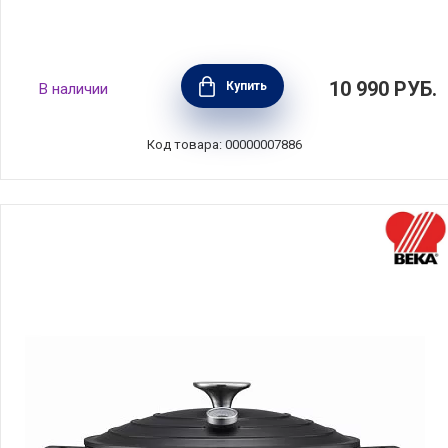
Кастрюля Эмоция 2,2 л, 16 см, Silampos,
10 990
РУБ.
Купить
В наличии
637123WA6616
Код товара: 00000007886