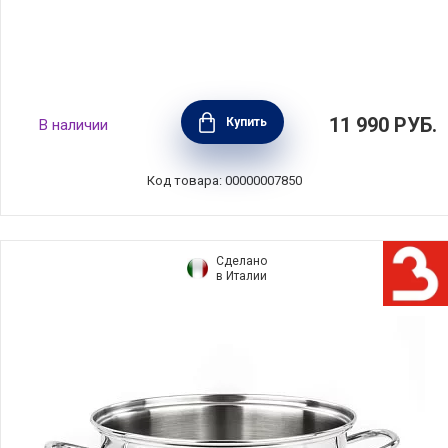
Кастрюля из нержавеющей стали с
11 990
РУБ.
Купить
В наличии
крышкой "Роял" объем 2,75 л, диаметр 20
см, Silampos, Португалия, 633123VY1020
Код товара: 00000007850
Сделано
в Италии