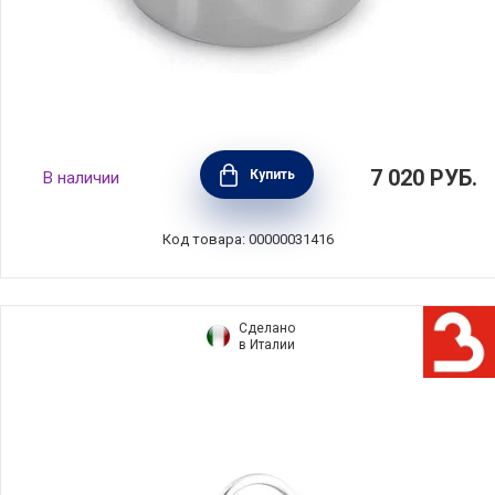
Кастрюля с крышкой-слив Speciale 5,5 л,
7 020
РУБ.
Купить
В наличии
нержавеющая сталь, Barazzoni, Италия,
42014802280
Код товара: 00000031416
Сделано
в Италии