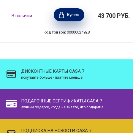
Кастрюля круглая с крышкой 24 см, объем
43 700
РУБ.
Купить
В наличии
4,2 л, материал эмалированный чугун, цвет
желтый, Le Creuset, Франция,
21177244032430
Код товара: 00000024928
ДИСКОНТНЫЕ КАРТЫ CASA 7
покупайте больше - платите меньше!
ПОДАРОЧНЫЕ СЕРТИФИКАТЫ CASA 7
лучший подарок, когда не знаете, что подарить!
ПОДПИСКА НА НОВОСТИ CASA 7