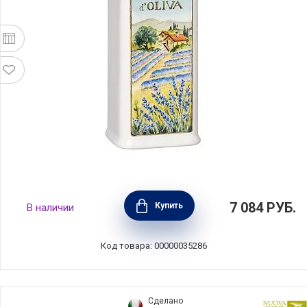
Бутылка для масла LAVENDER 250 мл,
7 084
РУБ.
Купить
В наличии
керамика, Nuova Cer, Италия, 9503-OFR
Код товара: 00000035286
Сделано