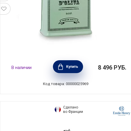
Бутылка для масла квадратная Oliere
8 496
РУБ.
Купить
В наличии
Vintage 500 мл, материал керамика, цвет
зеленый, Nuova Cer, Италия, 9505-V50
Код товара: 00000025969
Сделано
во Франции