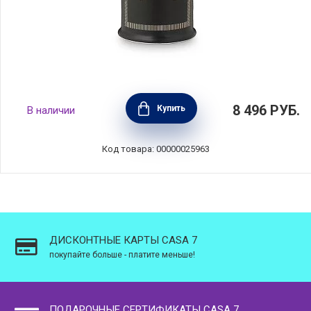
Бутылка для масла Oliere Vintage 500 мл,
8 496
РУБ.
Купить
В наличии
материал керамика + сталь, цвет черный,
Nuova Cer, Италия, 9504-KJL
Код товара: 00000025963
ДИСКОНТНЫЕ КАРТЫ CASA 7
покупайте больше - платите меньше!
ПОДАРОЧНЫЕ СЕРТИФИКАТЫ CASA 7