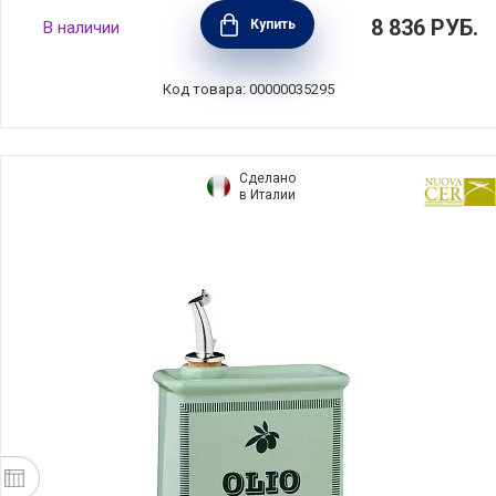
Бутылка для масла Giallo limone 750 мл,
8 836
РУБ.
Купить
В наличии
керамика, Nuova Cer, Италия, 8655-GLM
Код товара: 00000035295
Сделано
в Италии