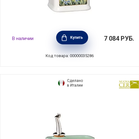
Бутылка для масла LAVENDER 250 мл,
7 084
РУБ.
Купить
В наличии
керамика, Nuova Cer, Италия, 9503-OFR
Код товара: 00000035286
Сделано
в Италии