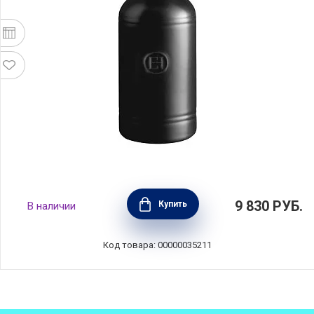
Бутылка для масла и уксуса 450 мл,
9 830
РУБ.
Купить
В наличии
керамика, цвет трюфель, Emile Henry,
Франция, 710215
Код товара: 00000035211