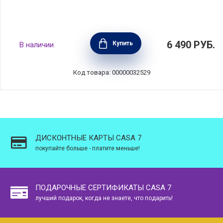
Органайзер для зубных щеток Renew,
6 490
РУБ.
Купить
В наличии
пластик, цвет бежевый, Brabantia, Бельгия,
223365
Код товара: 00000032529
ДИСКОНТНЫЕ КАРТЫ CASA 7
покупайте больше - платите меньше!
ПОДАРОЧНЫЕ СЕРТИФИКАТЫ CASA 7
лучший подарок, когда не знаете, что подарить!