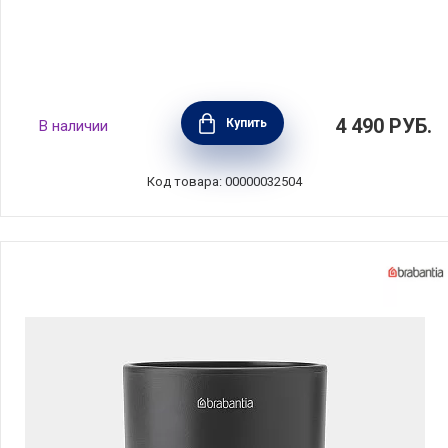
Стакан для зубных щеток Mindset, цвет
4 490
РУБ.
Купить
В наличии
графитовый, Brabantia, Бельгия, 303241
Код товара: 00000032504