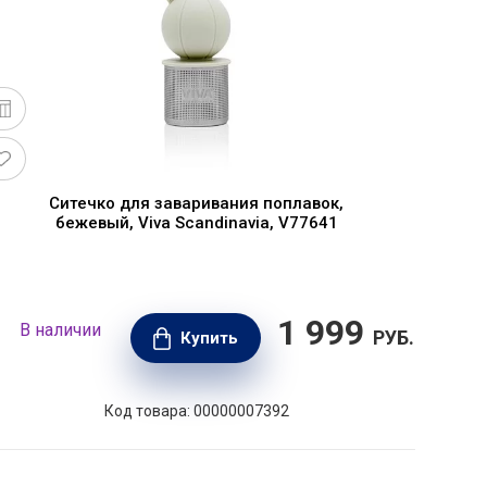
Ситечко для заваривания поплавок,
бежевый, Viva Scandinavia, V77641
1 999
В наличии
В н
РУБ.
Купить
Код товара: 00000007392