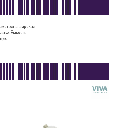
усмотрена широкая
ышки. Ёмкость
чную.