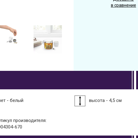
в сравнение
вет - белый
высота - 4,5 см
ртикул производителя:
004304-670