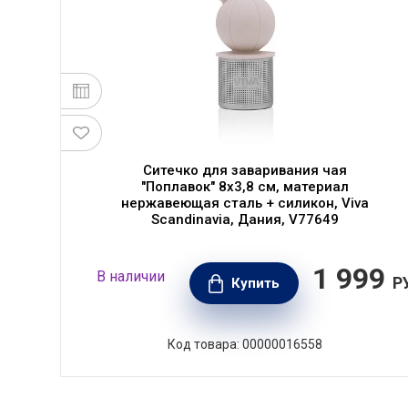
Ситечко для заваривания чая
"Поплавок" 8х3,8 см, материал
a
нержавеющая сталь + силикон, Viva
Scandinavia, Дания, V77649
99
1 999
В наличии
РУБ.
Р
Купить
Код товара: 00000016558