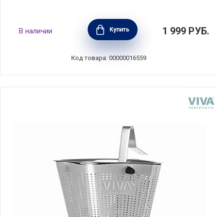
Ситечко для заваривания чая "Поплавок"
1 999
РУБ.
Купить
В наличии
8х3,8 см, материал нержавеющая сталь +
силикон, Viva Scandinavia, Дания, V77650
Код товара: 00000016559