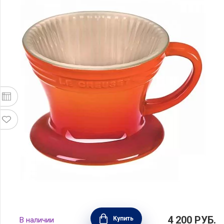
Фильтр для заваривания кофе пуровер,
4 200
РУБ.
Купить
В наличии
материал керамика, цвет оранжевый, Le