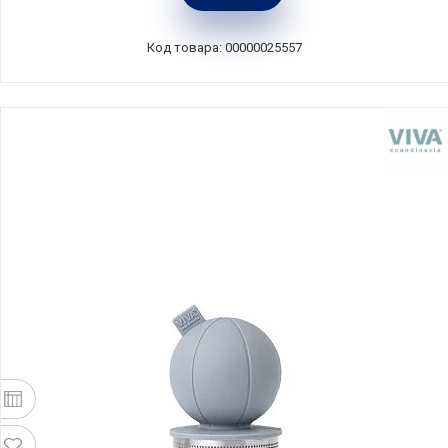
Creuset, Франция, 61223000900005
Код товара: 00000025557