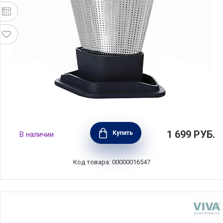
Ситечко для заваривания чая Infusion
1 699
РУБ.
Купить
В наличии
9,3х6,4 см, материал нержавеющая сталь +
силикон, Viva Scandinavia, Дания, V29122
Код товара: 00000016547