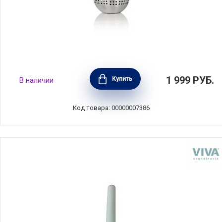
Ситечко для заваривания Infusion, мятный,
1 999
РУБ.
Купить
В наличии
Viva Scandinavia, V39124
Код товара: 00000007386