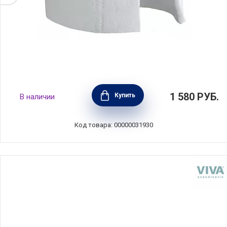
Вкладка для крышки к чайнику Salam на 2
1 580
РУБ.
Купить
В наличии
чашки, Guy Degrenne, Франция, 217130
Код товара: 00000031930