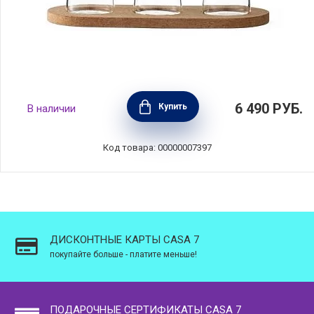
Емкости для хранения чая Cortica, 3шт, Viva
6 490
РУБ.
Купить
В наличии
Scandinavia, V72100
Код товара: 00000007397
ДИСКОНТНЫЕ КАРТЫ CASA 7
покупайте больше - платите меньше!
ПОДАРОЧНЫЕ СЕРТИФИКАТЫ CASA 7