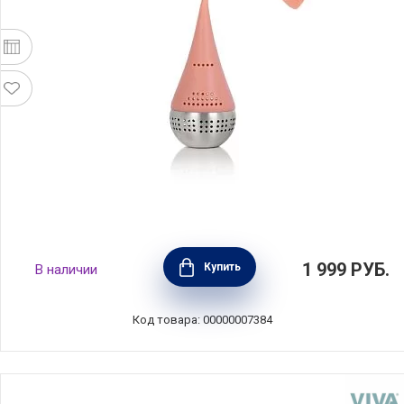
Ситечко для заваривания Infusion, оранж,
1 999
РУБ.
Купить
В наличии
Viva Scandinavia, V39120
Код товара: 00000007384