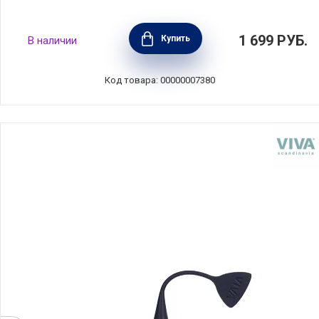
Ситечко для заваривания Infusion, черный,
1 699
РУБ.
Купить
В наличии
Viva Scandinavia, V29101
Код товара: 00000007380