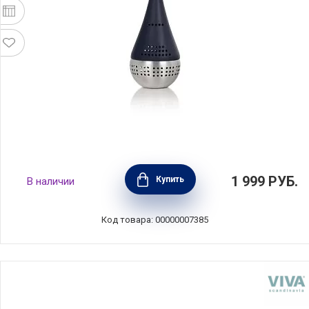
Ситечко для заваривания Infusion, синий,
1 999
РУБ.
Купить
В наличии
Viva Scandinavia, V39122
Код товара: 00000007385