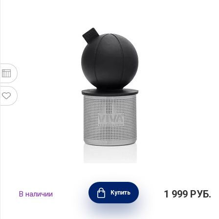
Ситечко для заваривания поплавок, черный,
1 999
РУБ.
Купить
В наличии
Viva Scandinavia, V77658